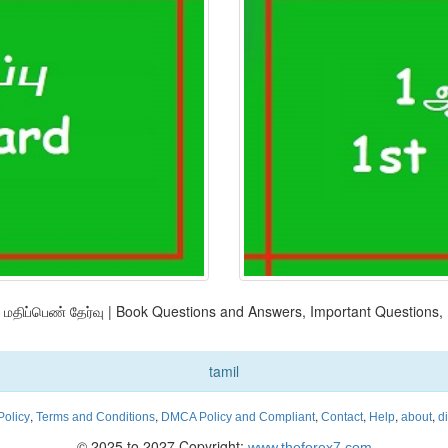
 1 மதிப்பெண் தேர்வு | Book Questions and Answers, Important Questions,
tamil
,
,
,
,
,
,
Policy
Terms and Conditions
DMCA Policy and Compliant
Contact
Help
about
d
© 2025 to 2027 Copyright:
www.theforex7.com