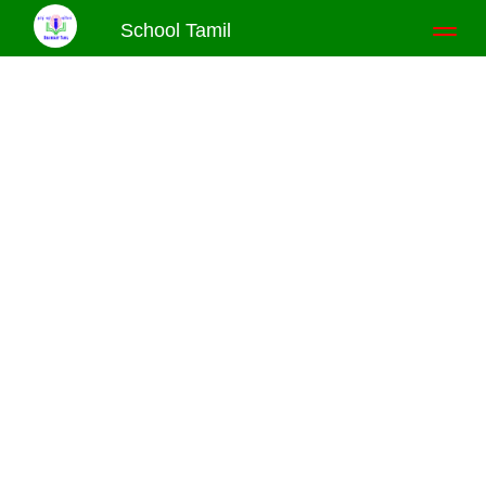
School Tamil
Toggl
naviga