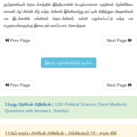
அதிகமாகப்
பணியாற்றும்
நிறுவனங்களில்
மேற்கூரிய
பாதிக்கப்பட்ட
பிரதிநிதித்துவம்
அளிக்கும்
வகையில்
தமக்குத்
தாமே
திட்டம்
வக
அளித்து
ஒப்புதல்
அளிக்க
வேண்டும்
. 
இது
கருப்பினத்தவர்களுக்க
ஆற்றல்
அளிக்கும்
சட்டத்தின்
ஒரு
உறுப்பாக
வகுக்கப்பட்டிருந்தத
வழக்கில்
கருப்பினத்தவருக்கு
முன்னுரிமை
வழங்குவதில்
தவறில்
Prev Page
Next Page
ஆப்பிரிக்க
உச்ச
நீதிமன்றம்
உத்தரவிட்டுள்ளது
. 
இதை ஆங்கிலத்தில் படிக்க
சீனா
சீனாவில்
வாழும்
சிறுபான்மை
தேசிய
இனங்களுக்கு
கல்வியில
Prev Page
Next Page
வழங்குவதை
உறுதிப்படுத்தும்
நடவடிக்கைகள்
அமலில்
உள்ளன
.
11வது அரசியல் அறிவியல்
| 11th Political Science (Tamil Medium)
Questions with Answers, Solution
ரஷ்யா
சோவியத்
ஒன்றியம்
இருந்தபோது
இனக்குழு
சிறுபான்
11ஆம் வகுப்பு அரசியல் அறிவியல் : அத்தியாயம் 13 : சமூக நீதி