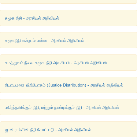
பெண்களுக்கும்
தொழிற்சாலை
தொழிலாளர்களுக்கும்
பல்கலை
மற்றும்
அரசு
பதவிகளில்
ஒதுக்கீடு
வழங்கப்பட்டிருந்தது
. 
சமூக நீதி - அரசியல் அறிவியல்
புதிய
கல்வியும்
புதிய
தேவைகளும்
சமூகநீதி என்றால் என்ன - அரசியல் அறிவியல்
பண்டைக்காலத்தில்
நமது
நாட்டில்
நிலவிவந்த
கல்விமுறை
சமத்த
அல்ல
. 
அவரவர்
வர்ணம்
 / 
சாதி
சார்ந்த
தொழில்களை
சமத்துவம் நிலவ சமூக நீதி அவசியம் - அரசியல் அறிவியல்
அனுமதிக்கப்பட்டனர்
. 
பிற்காலத்தில்
நவீன
கல்விமுறை
அறிமுக
போதும்
அங்கும்
அவர்கள்
அனுமதிக்கப்படவில்லை
. 
நியாயமான விநியோகம் (Justice Distribution) - அரசியல் அறிவியல்
இந்தியாவில்
, 
குறிப்பாக
தென்னிந்தியாவில்
நவீன
கல்வி
, 
ஐரோப்ப
சேர்ந்த
கிறித்துவ
மிஷனரி
அமைப்புகளால்
அறிமுகப்படுத்தப்பட
பகிர்ந்தளிக்கும் நீதி, மற்றும் தண்டிக்கும் நீதி - அரசியல் அறிவியல்
நூற்றாண்டின்
தொடக்கத்தில்
இந்தியாவின்
பெரும்பாலான
பகுதி
காலனி
ஆட்சியின்
கீழ்
வந்த
பின்னர்
இங்கிலாந்து
நாட்டின்
கிறித்
பல
இடங்களில்
பள்ளிகள்
தொடங்கினர்
. 
கல்வி
மறுக்கப்பட்
ஜான் ரால்சின் நீதி கோட்பாடு - அரசியல் அறிவியல்
சமுதாயங்களுக்கு
இவை
நல்
வாய்ப்பாக
அமைந்தன
.