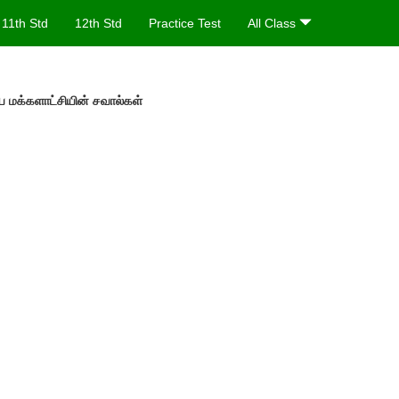
11th Std
12th Std
Practice Test
All Class
ய மக்களாட்சியின் சவால்கள்