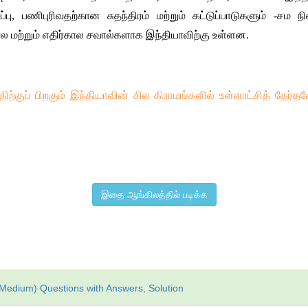
்பு
, 
பணிபுரிவதற்கான
சுதந்திரம்
மற்றும்
கட்டுப்பாடுகளும்
 -
சம
ந
ால
மற்றும்
எதிர்கால
சவால்களாக
இந்தியாவிற்கு
உள்ளன
.
திற்குப்
பிறகும்
இந்தியாவின்
சில
கிராமங்களில்
உள்ளாட்சித்
தேர்த
இதை ஆங்கிலத்தில் படிக்க
il Medium) Questions with Answers, Solution