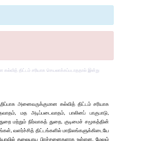
 கல்வித் திட்டம் சரியாக செயலாக்கப்படாததால் இன்று
ுறிப்பாக
அனைவருக்குமான
கல்வித்
திட்டம்
சரியாக
தவாதம்
, 
மத
அடிப்படைவாதம்
, 
பாலினப்
பாகுபாடு
, 
்துறை
மற்றும்
நிர்வாகத்
துறை
, 
குடிமைச்
சமூகத்தின்
ங்கள்
, 
வளர்ச்சித்
திட்டங்களில்
மாநிலங்களுக்கிடையே
ியாவில்
தலையாய
பிரச்சனைகளாக
உள்ளன
. 
மேலும்