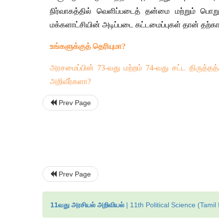
நிர்வாகத்தில்
வெளிப்படைத்
தன்மை
மற்றும்
பொறுப
மக்களாட்சியின்
அடிப்படை
கட்டமைப்புகள்
தான்
தற்க
உங்களுக்குத்
தெரியுமா
?
அரசமைப்பின்
 73-
வது
மற்றம்
 74-
வது
சட்ட
திருத்தத்
அறிவீர்களா
?
Prev Page
Prev Page
11வது அரசியல் அறிவியல்
| 11th Political Science (Tam