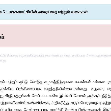
ம் 5 : மக்களாட்சியின் வரையறை மற்றும் வகைகள்
ள்
 ஒட்டு மொத்த சமுகத்திற்குமான சவால்கள் உள்ளன. குறிப்பாக அனைவருக்குமான
்ளது.
ும்
மற்றும்
ஒட்டு
மொத்த
சமுகத்திற்குமான
சவால்கள்
உள்ளன
. 
க
முக்கிய
பிரச்சினையாக
எழுத்தறிவின்மை
உள்ளது
. 
வறுமை
, 
ம
ை
, 
சீர்திருத்தங்கள்
செய்யப்படாமலே
இயங்கி
கொண்டிருக்கும்
நீதித
குற்றவாளிகளின்
எண்ணிக்கை
, 
அதிகரித்து
வரும்
பொருளாதார
குற்ற
ம்
சரிசமமாக
சென்றடையாத
வளர்ச்சி
போன்ற
பிரச்சனைகள்
இந்த