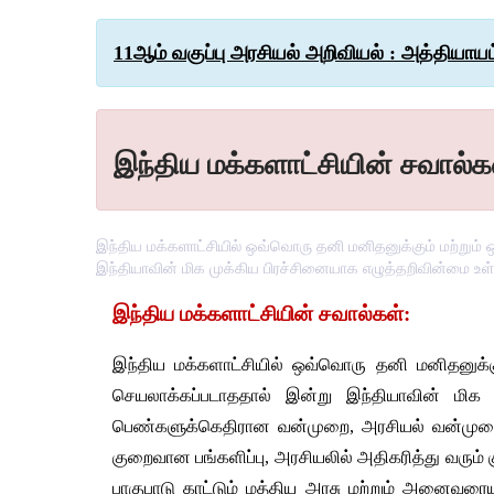
11ஆம் வகுப்பு அரசியல் அறிவியல் : அத்தியாய
இந்திய மக்களாட்சியின் சவால்க
இந்திய மக்களாட்சியில் ஒவ்வொரு தனி மனிதனுக்கும் மற்றும்
இந்தியாவின் மிக முக்கிய பிரச்சினையாக எழுத்தறிவின்மை உள
இந்திய
மக்களாட்சியின்
சவால்கள்
:
இந்திய
மக்களாட்சியில்
ஒவ்வொரு
தனி
மனிதனுக்க
செயலாக்கப்படாததால்
இன்று
இந்தியாவின்
மிக
பெண்களுக்கெதிரான
வன்முறை
, 
அரசியல்
வன்முற
குறைவான
பங்களிப்பு
, 
அரசியலில்
அதிகரித்து
வரும்
பாகுபாடு
காட்டும்
மத்திய
அரசு
மற்றும்
அனைவரையு