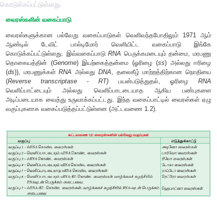
கொடுக்கப்பட்டுள்ளது.
வைரஸ்களின் வகைப்பாடு
வைரஸ்களுக்கான பல்வேறு வகைப்பாடுகள் வெளிவந்தபோதிலு
ஆண்டில் டேவிட் பால்டிமோர் வெளியிட்ட வகைப்
கொடுக்கப்பட்டுள்ளது. இவ்வகைப்பாடு
RNA
பெருக்கமடையும் 
தொகையத்தின் (
Genome
) இயற்கைத்தன்மை (ஓரிழை (
ss
) 
(
ds
)), மரபணுக்கள்
RNA
அல்லது
DNA
, தலைகீழ் மாற்றத்தி
(
Reverse
transcriptase - RT)
பயன்படுத்துதல்,