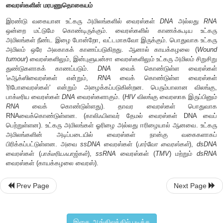
வெளிப்பாட்டையும் அல்லது வெளிப்பாடடையாத ஆகி
அடிப்படையாக வைத்து உருவாக்கப்பட்டது. இந்த வகைப்பாட்டில்
வகுப்புகளாக வகைப்படுத்தப்பட்டுள்ளன (அட்டவணை 1.2).
வைரஸ்களின் மரபணுதொகையம்
Prev Page
Next Page
இரண்டு வகையான உட்கரு அமிலங்களில் வைரஸ்கள்
DNA
அ
ஒன்றை மட்டுமே கொண்டிருக்கும். வைரஸ்களில் காணக்க
அமிலங்கள் நீண்ட இழை போன்றோ, வட்டமாகவோ இருக்கும். பொ
இதை ஆங்கிலத்தில் படிக்க