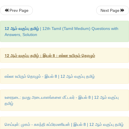
Prev Page
Next Page
•  கவிதைகளின் குறியீட்டு உத்தியை அறிந்து அவற்றைக் கைய
பெறுதல்.
12 ஆம் வகுப்பு தமிழ்
| 12th Tamil (Tamil Medium) Questions with
Answers, Solution
பாடப்பகுதிகள்
12 ஆம் வகுப்பு தமிழ் : இயல் 8 : எல்லா உயிரும் தொழும்
• நமது அடையாளங்களை மீட்டவர்
• முகம் - 
சுகந்தி சுப்பிரமணியன்
எல்லா உயிரும் தொழும் - இயல் 8 | 12 ஆம் வகுப்பு தமிழ்
• சிறுபாணாற்றுப்படை - 
இடைக்கழிநாட்டு நல்லூர் நத்தத்தனார்
• இரட்சணிய யாத்திரிகம்
- 
எச்.ஏ. கிருட்டிணனார்
உரைநடை: நமது அடையாளங்களை மீட்டவர் - இயல் 8 | 12 ஆம் வகுப்பு
தமிழ்
• கோடை மழை - 
சாந்தா தத்
• குறியீடு
செய்யுள்: முகம் - சுகந்தி சுப்பிரமணியன் | இயல் 8 | 12 ஆம் வகுப்பு தமிழ்