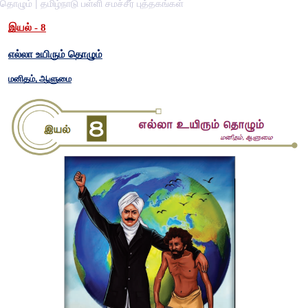
தொழும் | தமிழ்நாடு பள்ளி சமச்சீர் புத்தகங்கள்
இயல் - 8
எல்லா உயிரும் தொழும்
மனிதம், ஆளுமை