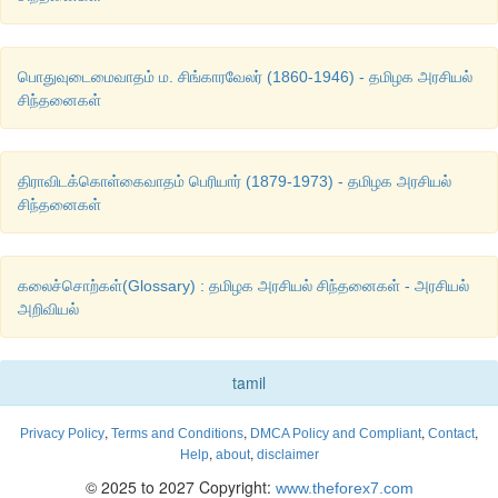
உங்களுக்குத்
தெரியுமா
? 
விவேகானந்தரின்
சீடரான
சகோதரி
நிவேதிதாவுடனான
பாரதி
பொதுவுடைமைவாதம் ம. சிங்காரவேலர் (1860-1946) - தமிழக அரசியல்
சிந்தனைகள்
பெண்களுக்கான
உரிமைகள்
பற்றி
சிந்தனையைப்
பாரதியாரிடம்
எற
சாதியப்
பிரச்சனையிலிருந்து
சுதந்திரம்
வரைக்கும்
மற்றும்
ஆ
பாடுபட்டவர்
. 
இவர்
தற்கால
பெண்களுக்கு
சக்தி
என்கிற
திராவிடக்கொள்கைவாதம் பெரியார் (1879-1973) - தமிழக அரசியல்
ஏற்படுத்தியவர்
, 
குறிப்பாக
நவீன
பெண்களின்
அதிகாரம்
, 
பலமா
சிந்தனைகள்
மற்றும்
ஆண்களுக்கு
சமமான
பங்குதாரர்
என்று
பெண்களை
குறிப்
கலைச்சொற்கள்(Glossary) : தமிழக அரசியல் சிந்தனைகள் - அரசியல்
அறிவியல்
ஓர்
தொலைநோக்குச்
சிந்தனையாளராகப்
பாரதியார்
பாரதி
என்பவர்
ஒரு
கவிஞர்
, 
பத்திரிக்கை
ஏழுத்தாளர்
, 
சுதந்திரப்
tamil
மற்றும்
சமூக
சீர்த்திருத்தவாதி
ஆவார்
. 
இவர்
தமிழக
சமுதாயத்தில
,
,
,
,
Privacy Policy
Terms and Conditions
DMCA Policy and Compliant
Contact
தாக்கத்தை
எற்படுத்தியவர்
. 
இவர்
சொன்னதைச்
செய்துக்
காட்
,
,
Help
about
disclaimer
இவரின்
உயர்வைக்
காட்டுகிறது
. 
இவருடைய
தொலை
நோக்கா
© 2025 to 2027 Copyright:
www.theforex7.com