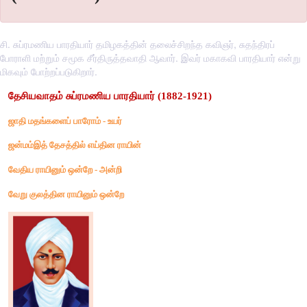
சி. சுப்ரமணிய பாரதியார் தமிழகத்தின் தலைச்சிறந்த கவிஞர், சுதந்திரப்
போராளி மற்றும் சமூக சீர்திருத்தவாதி ஆவார். இவர் மகாகவி பாரதியார் என்று
மிகவும் போற்றப்படுகிறார்.
தேசியவாதம்
சுப்ரமணிய
பாரதியார்
 (1882-1921) 
ஜாதி
மதங்களைப்
பாரோம்
 - 
உயர்