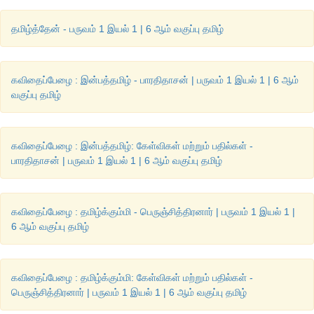
உருவாக்குகிறது
.
தமிழ்த்தேன் - பருவம் 1 இயல் 1 | 6 ஆம் வகுப்பு தமிழ்
மாண்வன்
1 :
அதுமட்டுமா
?
சமூக
ஊடங்களிலும்
பயன்படத்தக்க
புது
மொழியாகவும்
தமிழ்
திகழ்ந்து
வருகிறது
எனலாம்
.
தமிழ்
மூ
மட்டுமின்றி
இனிமை
,
எளிமை
,
சீர்மை
,
வளமை
,
இளமை
மிக்க
வளர
கவிதைப்பேழை : இன்பத்தமிழ் - பாரதிதாசன் | பருவம் 1 இயல் 1 | 6 ஆம்
நாளும்
சிறந்து
விளங்கும்
புதுமொழியாகவும்
திகழ்கிறது
.
தற்போ
வகுப்பு தமிழ்
அறிவியல்
தமிழ்
,
கணினித்
தமிழ்
,
மாற்றங்களுக்கு
ஏற்றவாறு
மே
புதுப்பித்துக்
கொள்கிறது
.
காலத்தின்
தேவைக்கேற்ப
சரியான
சொ
புகுந்து
தொடர்ந்து
இன்றும்
இயங்கி
வருகின்றது
.
கவிதைப்பேழை : இன்பத்தமிழ்: கேள்விகள் மற்றும் பதில்கள் -
பாரதிதாசன் | பருவம் 1 இயல் 1 | 6 ஆம் வகுப்பு தமிழ்
2.
தமிழ்
பேசத்தெரியாத
குடும்பத்தினர்
உங்கள்
பக்கத்து
வீட
கவிதைப்பேழை : தமிழ்க்கும்மி - பெருஞ்சித்திரனார் | பருவம் 1 இயல் 1 |
அவர்களுக்கு
நீங்கள்
கற்றுத்
தர
விரும்பும்
பத்துத்
தமிழ்ச்
6 ஆம் வகுப்பு தமிழ்
பட்டியலிடுக
.
விடை
:
கவிதைப்பேழை : தமிழ்க்கும்மி: கேள்விகள் மற்றும் பதில்கள் -
தமிழ்சொற்கள்
:
பெருஞ்சித்திரனார் | பருவம் 1 இயல் 1 | 6 ஆம் வகுப்பு தமிழ்
1.
வணக்கம்