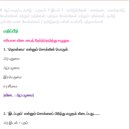
6 ஆம் வகுப்பு தமிழ் : பருவம் 1 இயல் 1 : தமிழ்த்தேன் : உரைநடை: வளர்தமிழ்:
கேள்விகள் மற்றும் பதில்கள்: புத்தக கேள்விகள் மற்றும் பதில்கள், தமிழ்
முக்கியமான கேள்விகள் | தமிழ்நாடு பள்ளி சமச்சீர் புத்தகங்கள்
மதிப்பீடு
சரியான
விடையைத்
தேர்ந்தெடுத்து
எழுதுக
.
1. '
தொன்மை
'
என்னும்
சொல்லின்
பொருள்
.