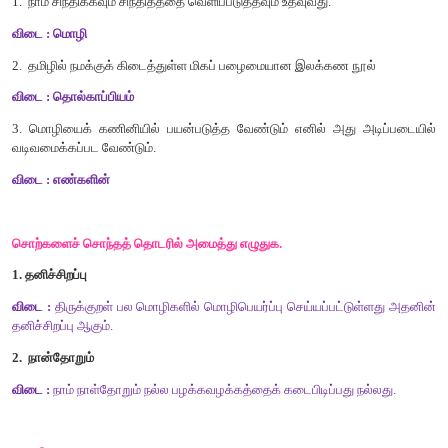
6
. '
தமிழ்மொழி
போல்
இனிதாவது
எங்கும்
காணோம்
'
என்று
பாடியவ
அ
)
கண்ணதாசன்
ஆ
)
பாரதியார்
இ
)
பாரதிதாசன்
ஈ
)
வாணிதாசன்
[
விடை
:
ஆ
)
பாரதியார்
]
7. '
மா
'
என்னும்
சொல்லின்
பொருள்
.
அ
)
மாடம்
ஆ
)
வானம்