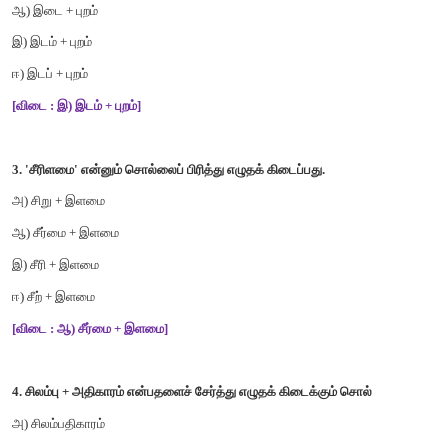
அ
)
புதுமை
ஆ
)
பழமை
இ
)
பெருமை
ஈ
)
சீர்மை
[
விடை
:
ஆ
)
பழமை
]
2. '
இடப்புறம்
'
என்னும்
சொல்லைப்
பிரித்து
எழுதக்
கிடைப்பது
.......
அ
)
இடன்
+
புறம்
ஆ
)
இடை
+
புறம்
இ
)
இடம்
+
புறம்
ஈ
)
இடப்
+
புறம்