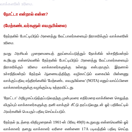
வாக்களரின் உரிமை.
நோட்டா
என்றால்
என்ன
?
(
மேற்கண்டவர்களுள்
எவருமில்லை
) 
தேர்தலில்
போட்டியிடும்
அனைத்து
வேட்பாளர்களையும்
நிராகரிக்கு
உரிமை
.