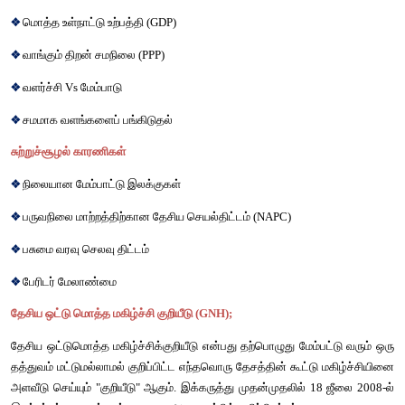
அரசியல்
காரணிகள்
❖
மக்களாட்சி
நடைமுறையின்
சிறப்பான
செயல்பாடு
❖
சுதந்திரமான
மற்றும்
நியாயமான
தேர்தல்கள்
❖
ஊழலற்ற
அரசியல்
மற்றும்
நிர்வாகம்
❖
நிர்வாகத்தில்
வெளிப்படைத்தன்மை
❖
சுதந்திரமான
பத்திரிக்கைகள்
❖
சுதந்திரமான
நீதித்துறை
❖
மனித
உரிமைகள்
பொருளாதாரக்
காரணிகள்
❖
மனித
வளமேம்பாட்டுக்
குறியீடு
 (HDI) 