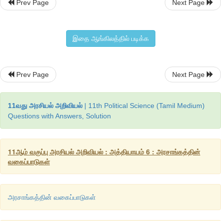
Prev Page
Next Page
செயல்பாடு
கீழ்க்கண்டவற்றின்
சமீபகால
வெளியீடுகளைப்
பற்றி
விவாதிக்கவும்
.
இதை ஆங்கிலத்தில் படிக்க
❖
மனித
வள
மேம்பாட்டுக்
குறியீடு
 (Human Development Index)
Prev Page
Next Page
❖
சர்வதேச
வெளிப்படைத்தன்மைக்கான
அமைப்பு
 (Transparency I
❖
இந்தியப்
பொருளாதாரக்
கணக்கெடுப்பு
 (Economic survey of In
11வது அரசியல் அறிவியல்
| 11th Political Science (Tamil Medium)
Questions with Answers, Solution
❖
வரவு
செலவுத்திட்டம்
 - 
பசுமை
வரவுசெலவுத்திட்டம்
, 
❖
பாலின
வரவு
செலவுத்திட்டம்
11ஆம் வகுப்பு அரசியல் அறிவியல் : அத்தியாயம் 6 : அரசாங்கத்தின்
வகைப்பாடுகள்
❖
பாலின
சமநிலை
குறியீடு
❖
கீழ்க்கண்ட
அமைப்புகளின்
வருடாந்திர
அறிக்கைகள்
அரசாங்கத்தின் வகைப்பாடுகள்
❖
தேசிய
மனித
உரிமைகள்
ஆணையம்
 (National Human Rights