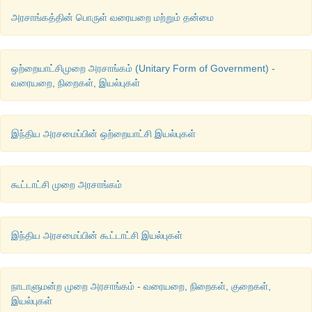
NHRC) 
அரசாங்கத்தின் பொருள் வரையறை மற்றும் தன்மை
❖
தேசிய
பட்டியல்
வகுப்பினருக்கான
ஆணையம்
 (National C
Schedule of Castes- NCSC) 
ஒற்றையாட்சிமுறை அரசாங்கம் (Unitary Form of Government) -
வரையறை, நிறைகள், இயல்புகள்
❖
தேசிய
பழங்குடியினர்
ஆணையம்
 (National Commission f
Tribes- NCST) 
இந்திய அரசமைப்பின் ஒற்றையாட்சி இயல்புகள்
❖
தேசிய
மகளிர்
ஆணையம்
 (National Commission for Women-
❖
தேசிய
சிறார்
உரிமைகள்
பாதுகாப்பு
ஆணையம்
 (National C
கூட்டாட்சி முறை அரசாங்கம்
Protection of Child Rights - NCPCR) 
இந்திய அரசமைப்பின் கூட்டாட்சி இயல்புகள்
நாடாளுமன்ற முறை அரசாங்கம் - வரையறை, நிறைகள், குறைகள்,
இயல்புகள்