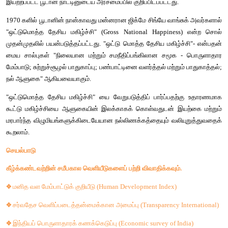
❖
மொத்த
உள்நாட்டு
உற்பத்தி
 (GDP) 
❖
வாங்கும்
திறன்
சமநிலை
 (PPP) 
❖
வளர்ச்சி
 Vs 
மேம்பாடு
❖
சமமாக
வளங்களைப்
பங்கிடுதல்
சுற்றுச்சூழல்
காரணிகள்
❖
நிலையான
மேம்பாட்டு
இலக்குகள்
❖
பருவநிலை
மாற்றத்திற்கான
தேசிய
செயல்திட்டம்
 (NAPC) 
❖
பசுமை
வரவு
செலவு
திட்டம்
❖
பேரிடர்
மேலாண்மை
தேசிய
ஒட்டு
மொத்த
மகிழ்ச்சி
குறியீடு
 (GNH);