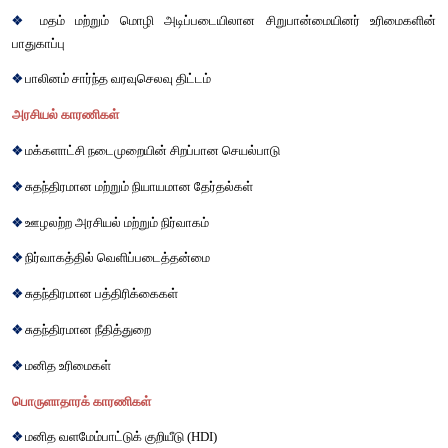
பகுப்பாய்தல்
என்பது
இயலாத
காரியமாகும்
. 
ஆகவே
உண்மையா
மேற்கொள்ள
ஆளுகையின்
பல்வேறு
அம்சங்களான
சமூக
பண்பாட
அரசியல்
, 
பொருளாதாரம்
மற்றும்
சுற்றுச்சூழல்
காரணிகள்
பரிசீலிக்க
வேண்டும்
. 
எனவே
கீழ்காணும்
காரணிகளைக்
கருத்
அரசாங்கத்தின்
செயல்பாடுகளை
மதிப்பிடலாம்
. 
சமூக
பண்பாட்டு
காரணிகள்
❖
பாலின
சமநிலை
குறியீடு
❖
மதச்சுதந்திரம்
❖
சாதி
அடிப்படையிலான
சமநிலை
❖
மதம்
மற்றும்
மொழி
அடிப்படையிலான
சிறுபான்மையினர
பாதுகாப்பு
❖
பாலினம்
சார்ந்த
வரவுசெலவு
திட்டம்