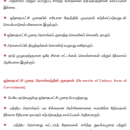
ஒர்
மத்திய
அமைப்பிடம்
அரசாங்கத்தின்
அனைத்து
அதிகாரங்கள
மூலம்
வழங்கப்பட்டிருக்கும்
.
சி
.
எஃப்
. 
ஸ்ட்ராங்
:
ஒற்றையாட்சி
அரசாங்கத்திற்கு
இரண்டு
முக்கியத்
தகுத
அவையாவன
:-
❖
மத்திய
அரசாங்கத்தின்
மேலான
தன்மை
❖
இறையாண்மையுடைய
துணை
அமைப்புகள்
இல்லாதிருத்தல்
ஒற்றையாட்சி
முறை
அரசாங்கத்தின்
நிறைகள்
 (Merits
form of Government) 
❖
சிறிய
நாடுகளுக்கு
உகந்தது