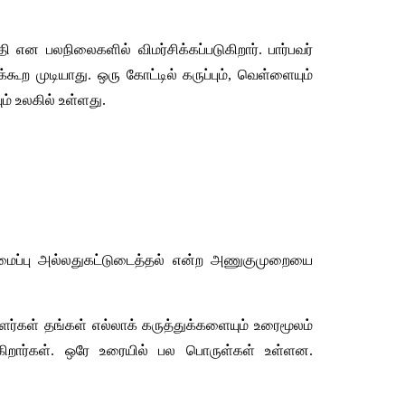
தி
என
பலநிலைகளில்
விமர்சிக்கப்படுகிறார்
. 
பார்பவர்
்கூற
முடியாது
. 
ஒரு
கோட்டில்
கருப்பும்
, 
வெள்ளையும்
ம்
உலகில்
உள்ளது
.
மைப்பு
அல்லதுகட்டுடைத்தல்
என்ற
அணுகுமுறையை
ளர்கள்
தங்கள்
எல்லாக்
கருத்துக்களையும்
உரைமூலம்
கிறார்கள்
. 
ஒரே
உரையில்
பல
பொருள்கள்
உள்ளன
. 