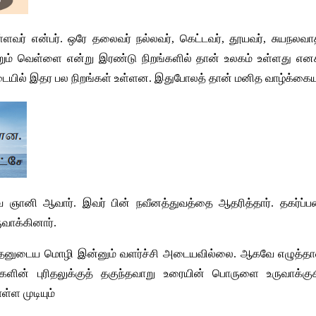
்ளவர்
என்பர்
. 
ஒரே
தலைவர்
நல்லவர்
, 
கெட்டவர்
, 
தூயவர்
, 
சுயநலவா
றும்
வெள்ளை
என்று
இரண்டு
நிறங்களில்
தான்
உலகம்
உள்ளது
எனக
ையில்
இதர
பல
நிறங்கள்
உள்ளன
. 
இதுபோலத்
தான்
மனித
வாழ்க்கையு
வ
ஞானி
ஆவார்
. 
இவர்
பின்
நவீனத்துவத்தை
ஆதரித்தார்
. 
தகர்ப்ப
ுவாக்கினார்
.
தனுடைய
மொழி
இன்னும்
வளர்ச்சி
அடையவில்லை
. 
ஆகவே
எழுத்தா
்களின்
புரிதலுக்குத்
தகுந்தவாறு
உரையின்
பொருளை
உருவாக்கு
ள்ள
முடியும்