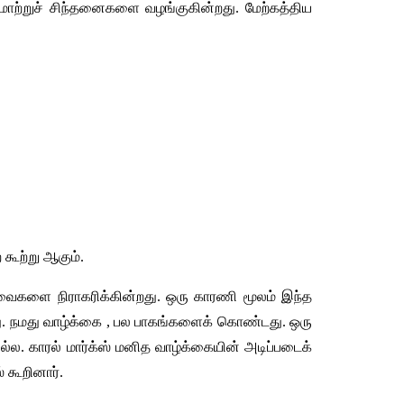
மாற்றுச்
சிந்தனைகளை
வழங்குகின்றது
. 
மேற்கத்திய
ற
கூற்று
ஆகும்
.
வைகளை
நிராகரிக்கின்றது
. 
ஒரு
காரணி
மூலம்
இந்த
ு
. 
நமது
வாழ்க்கை
 , 
பல
பாகங்களைக்
கொண்டது
. 
ஒரு
ல்ல
. 
காரல்
மார்க்ஸ்
மனித
வாழ்க்கையின்
அடிப்படைக்
்
கூறினார்
.