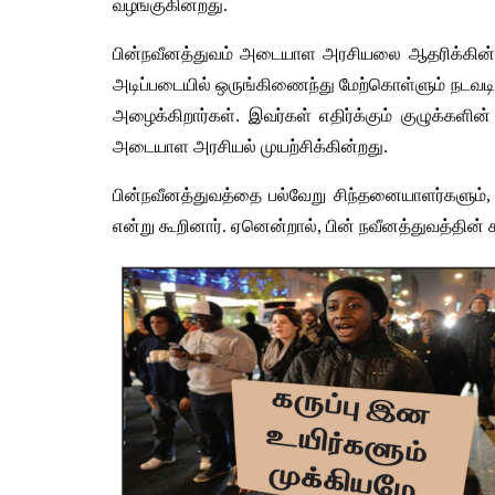
வழங்குகின்றது
.
பின்நவீனத்துவம்
அடையாள
அரசியலை
ஆதரிக்கின்
அடிப்படையில்
ஒருங்கிணைந்து
மேற்கொள்ளும்
நடவடி
அழைக்கிறார்கள்
. 
இவர்கள்
எதிர்க்கும்
குழுக்களின்
அடையாள
அரசியல்
முயற்சிக்கின்றது
.
பின்நவீனத்துவத்தை
பல்வேறு
சிந்தனையாளர்களும்
,
என்று
கூறினார்
. 
ஏனென்றால்
, 
பின்
நவீனத்துவத்தின்