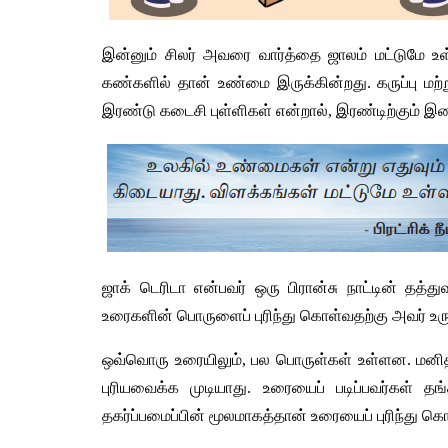
இன்னும்
சிலர்
அவரை
வார்த்தை
ஜாலம்
மட்டுமே
உள
கண்களில்
தான்
உண்மை
இருக்கின்றது
. 
கருப்பு
மற்
இரண்டு
கடைசி
புள்ளிகள்
என்றால்
, 
இரண்டிற்கும்
இட
ஜாக்
டெரிடா
என்பவர்
ஒரு
பிரான்சு
நாட்டின்
தத்து
உரைகளின்
பொருளைப்
புரிந்து
கொள்வதற்கு
அவர்
உர
ஒவ்வொரு
உரையிலும்
, 
பல
பொருள்கள்
உள்ளன
. 
மனி
புரியவைக்க
முடியாது
. 
உரையைப்
படிப்பவர்கள்
தங
தகர்ப்பமைப்பின்
மூலமாகத்தான்
உரையைப்
புரிந்து
கொ