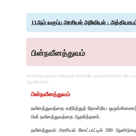
11ஆம் வகுப்பு அரசியல் அறிவியல் : அத்தியாயம
பின்நவீனத்துவம்
நவீனத்துவத்தை எதிர்த்துத் தோன்றிய ஒருங்கிணைந்த சில கருத்
ஆதரித்தனர்.
பின்நவீனத்துவம்
நவீனத்துவத்தை
எதிர்த்துத்
தோன்றிய
ஒருங்கிணைந
பின்
நவீனத்துவத்தை
ஆதரித்தனர்
.
நவீனத்துவம்
அரசியல்
கோட்பாட்டில்
 200 
ஆண்டுகளு