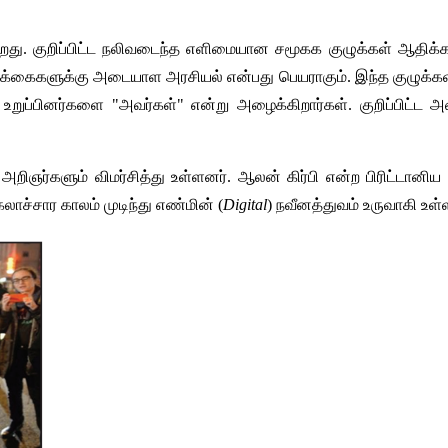
றது
. 
குறிப்பிட்ட
நலிவடைந்த
எளிமையான
சமூகக
குழுக்கள்
ஆதிக்
க்கைகளுக்கு
அடையாள
அரசியல்
என்பது
பெயராகும்
. 
இந்த
குழுக்க
உறுப்பினர்களை
 "
அவர்கள்
" 
என்று
அழைக்கிறார்கள்
. 
குறிப்பிட்ட
அ
 
அறிஞர்களும்
விமர்சித்து
உள்ளனர்
. 
ஆலன்
கிர்பி
என்ற
பிரிட்டானிய
கலாச்சார
காலம்
முடிந்து
எண்மின்
 (
Digital
) 
நவீனத்துவம்
உருவாகி
உள்