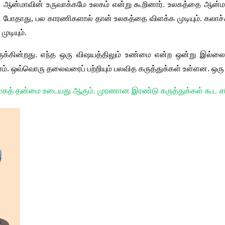
க
ஆன்மாவின்
உருவாக்கமே
உலகம்
என்று
கூறினார்
. 
உலகத்தை
ஆன்ம
ி
போதாது
, 
பல
காரணிகளால்
தான்
உலகத்தை
விளக்க
முடியும்
. 
கலாச்
முடியும்
.
ுக்கின்றது
. 
எந்த
ஒரு
விஷயத்திலும்
உண்மை
என்ற
ஒன்று
இல்லை
ம்
. 
ஒவ்வொரு
தலைவரைப்
பற்றியும்
பலவித
கருத்துக்கள்
உள்ளன
. 
ஒரு
ுகத்
தன்மை
உடையது
ஆகும்
. 
முரணான
இரண்டு
கருத்துக்கள்
கூட
ச