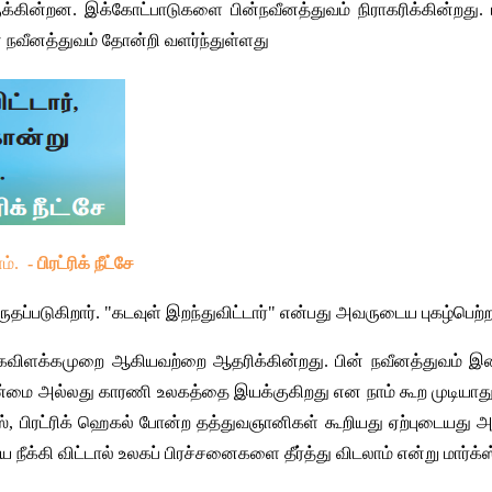
ுக்கின்றன
. 
இக்கோட்பாடுகளை
பின்நவீனத்துவம்
நிராகரிக்கின்றது
. 
்
நவீனத்துவம்
தோன்றி
வளர்ந்துள்ளது
ம்
. 
- 
பிரட்ரிக்
நீட்சே
ுதப்படுகிறார்
. "
கடவுள்
இறந்துவிட்டார்
" 
என்பது
அவருடைய
புகழ்பெற்
கவிளக்கமுறை
ஆகியவற்றை
ஆதரிக்கின்றது
. 
பின்
நவீனத்துவம்
இ
்மை
அல்லது
காரணி
உலகத்தை
இயக்குகிறது
என
நாம்
கூற
முடியாத
ஸ்
, 
பிரட்ரிக்
ஹெகல்
போன்ற
தத்துவஞானிகள்
கூறியது
ஏற்புடையது
அ
யை
நீக்கி
விட்டால்
உலகப்
பிரச்சனைகளை
தீர்த்து
விடலாம்
என்று
மார்க்ஸ