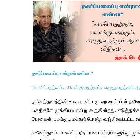
தகர்ப்பமைப்பு
என்றால்
என்ன
 ? 
"
வாசிப்பதற்கும்
, 
விளக்குவதற்கும்
, 
எழுதுவதற்கும்
ஆ
நவீனத்துவத்தின்
உலகளாவிய
முறையைப்
பின் நவீன
பகுதிகளே
முக்கியம்
என்று
கூறுகின்றது
. 
எடுத்துக்க
பெண்கள்
, 
பழங்குடி
மக்கள்
போன்ற
வஞ்சிக்கப்பட்ட
, 
த
நவீனத்துவம்
அமைப்பு
ரீதியான
மாற்றங்களுக்கு
முக