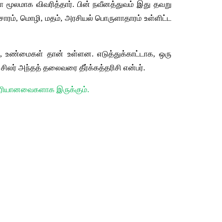
ா
மூலமாக
விவரித்தார்
. 
பின்
நவீனத்துவம்
இது
தவறு
சாரம்
, 
மொழி
, 
மதம்
, 
அரசியல்
பொருளாதாரம்
உள்ளிட்ட
, 
உண்மைகள்
தான்
உள்ளன
. 
எடுத்துக்காட்டாக
, 
ஒரு
சிலர்
அந்தத்
தலைவரை
தீர்க்கத்தரிசி
என்பர்
.
ரியானவைகளாக
இருக்கும்
.