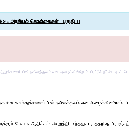
் 9 : அரசியல் கொள்கைகள் - பகுதி II
துக்களைப் பின் நவீனத்துவம் என அழைக்கின்றோம். பிரட்ரிக் நீட்சே, ஜாக் டெ
்த
சில
கருத்துக்களைப்
பின்
நவீனத்துவம்
என
அழைக்கின்றோம்
. 
பி
க்கும்
மேலாக
ஆதிக்கம்
செலுத்தி
வந்தது
. 
பகுத்தறிவு
, 
பிரபஞ்சத