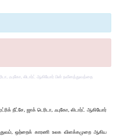
ரிடா, ஃபுகோ, லிடார்ட் ஆகியோர் பின் நவீனத்துவத்தை
ரட்ரிக்
நீட்சே
, 
ஜாக்
டெரிடா
, 
ஃபுகோ
, 
லிடார்ட்
ஆகியோர்
்துவம்
, 
ஒற்றைக்
காரணி
உலக
விளக்கமுறை
ஆகிய