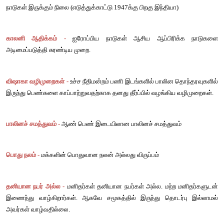
அமைப்பெதிர்வாதம்
 -
எவ்வித
அதிகாரமும்
இல்லாமல்
உற
இடையிலான
பரஸ்பர
ஒத்துழைப்பின்
மூலம்
இயங்கும்
அமைப்பு
பெண்ணியம்
 -
பெண்களின்
சக்தி
ஏற்றத்தையும்
, 
பாலின
சம
ஆதரிக்கும்
கொள்கை
.
ஆணாதிக்க
முறை
 -
குடும்பம்
, 
அரசியல்
, 
பொருளாதாரம்
, 
கலாச்ச
தளங்களில்
பெண்கள்
மீது
ஆண்கள்
ஆதிக்கம்
செலுத்தும்
முறை
.
பின்
காலனி
ஆதிக்கம்
 -
காலனி
ஆதிக்கத்தில்
இருந்து
விடுத
நாடுகள்
இருக்கும்
நிலை
 (
எடுத்துக்காட்டு
 1947
க்கு
பிறகு
இந்தியா
)
காலனி
ஆதிக்கம்
 -
ஐரோப்பிய
நாடுகள்
ஆசிய
ஆப்பிரி