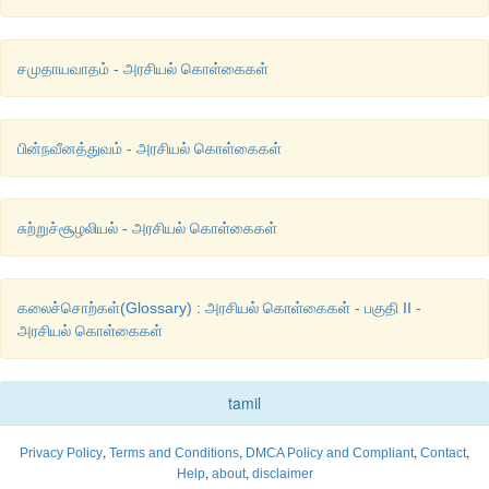
சிப்கோ
இயக்கம்
 -
இந்தி
மொழியில்
சிப்கோ
என்றால்
கட்ட
சமுதாயவாதம் - அரசியல் கொள்கைகள்
பொருளாகும்
. 
மக்கள்
மரங்களை
கட்டிப்பிடித்து
அவற்றை
வெட்டப்பட
காப்பாற்றிய
இயக்கம்
.
பின்நவீனத்துவம் - அரசியல் கொள்கைகள்
அப்பிக்கோ
இயக்கம்
 -
கன்னட
மொழியில்
அப்பிக்கோ
என்றால்
கட்
பொருள்
ஆகும்
. 
கர்நாடக
மாநிலத்தில்
மரங்களை
கட்டிப்பிடித்
சுற்றுச்சூழலியல் - அரசியல் கொள்கைகள்
இயக்கமே
அப்பிக்கோ
இயக்கம்
ஆகும்
.
கலைச்சொற்கள்(Glossary) : அரசியல் கொள்கைகள் - பகுதி II -
அரசியல் கொள்கைகள்
tamil
,
,
,
,
Privacy Policy
Terms and Conditions
DMCA Policy and Compliant
Contact
,
,
Help
about
disclaimer