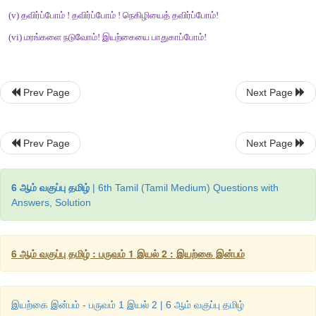
விடை
குமரன்
:
முகிலா
!
இன்று
எங்கள்
வீட்டு
மொட்டைமாடியில்
நான்கை
இருந்தன
.
பார்க்கவே
அழகாக
இருந்தன
.
முகிலன்
:
அப்படியா
?
இப்போதெல்லாம்
பறவைகளைப்
பார்ப்பதே
அ
Prev Page
Next Page
முன்பெல்லாம்
எங்கள்
வீட்டிற்கருகில்
பெரிய
மரம்
ஒன்று
இருந
நிறைய
பறவைகள்
இருக்கும்
.
இப்போதெல்லாம்
வருவதே
இல்ல
வெட்டிவிட்டார்கள்
.
பெரிய
தொழிற்சாலை
கட்டிவிட்டார்கள்
.
அந்த
Prev Page
Next Page
பறவைகள்
அச்சப்படுவதால்
வருவதில்லை
.
குமரன்
:
நீ
சொல்வதும்
சரிதான்
.
நகரங்களின்
வளர்ச்சியினால்
இ
6 ஆம் வகுப்பு தமிழ்
| 6th Tamil (Tamil Medium) Questions with
மாறிவிட்டது
.
இயற்கையை
விற்று
செயற்கையை
வாங்கிவிட
Answers, Solution
விளைவுதான்
இந்நிலைக்குக்
காரணம்
.
முகிலன்
:
பறவைகள்
நமது
நண்பன்
என்பதை
மறந்துவிட்டோம்
.
அ
6 ஆம் வகுப்பு தமிழ் : பருவம் 1 இயல் 2 : இயற்கை இன்பம்
வேண்டும்
.
அதற்கு
என்ன
செய்யலாம்
எனச்
சிந்திக்க
வேண்டும்
.
குமரன்
:
மாடிகளில்
தானியங்களைத்
தூவி
விட
வேண்டும்
.
அரு
பாத்திரத்தில்
தண்ணீர்
ஊற்றி
வைக்கலாம்
.
வீட்டிற்கு
ஒரு
மரம்
இயற்கை இன்பம் - பருவம் 1 இயல் 2 | 6 ஆம் வகுப்பு தமிழ்