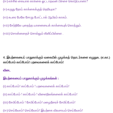
4.
மைனா
5.
இட்டைவால்
குருவி
6.
கொக்கு
7.
நாரை
8.
பருந்து
9.
கழுகு
10.
மயில்
11.
மரங்கொத்தி
12.
பச்சைக்
கிளி
2.
உங்கள்
வீட்டுக்கு
அருகில்
பறவைகள்
வருவதற்கு
என்னென்ன
செய்யலாம்
என்பது
பற்றி
வகுப்பறையில்
கலந்துரையாடுக
.