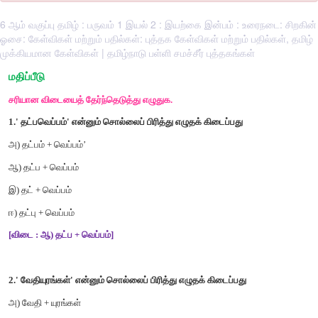
6 ஆம் வகுப்பு தமிழ் : பருவம் 1 இயல் 2 : இயற்கை இன்பம் : உரைநடை: சிறகின்
ஓசை: கேள்விகள் மற்றும் பதில்கள்: புத்தக கேள்விகள் மற்றும் பதில்கள், தமிழ்
முக்கியமான கேள்விகள் | தமிழ்நாடு பள்ளி சமச்சீர் புத்தகங்கள்
மதிப்பீடு
சரியான
விடையைத்
தேர்ந்தெடுத்து
எழுதுக
.
1.'
தட்பவெப்பம்
'
என்னும்
சொல்லைப்
பிரித்து
எழுதக்
கிடைப்பது