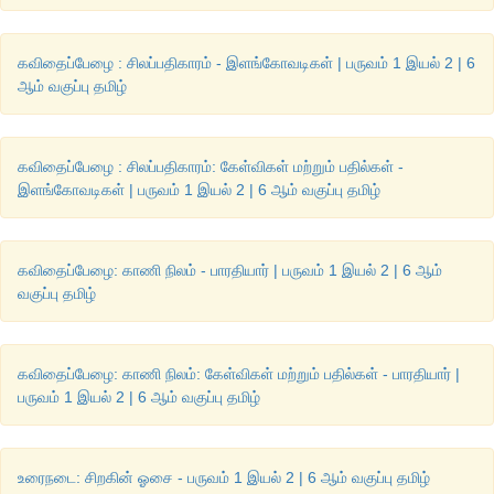
மெய்ப்பிக்கும்
படி
மரம்
நடுவோம்
.
மாடியில்
செயற்கையாகக்
கூடுகள
அட்டைப்
பெட்டிகளைப்
பறவைகள்
தங்குவதற்கு
ஏதுவாகப்
ப
குடியிருப்புகளின்
நடுவில்
உள்ள
செல்பேசி
கோபுரங்களை
அகற்
கவிதைப்பேழை : சிலப்பதிகாரம் - இளங்கோவடிகள் | பருவம் 1 இயல் 2 | 6
செய்யலாம்
.
ஆம் வகுப்பு தமிழ்
முகிலன்
:
கோவில்
திருவிழாக்கள்
,
திருமண
நிகழ்வுகள்
போன்றவற்ற
வெடிப்பதைத்
தவிர்க்கலாம்
.
கேழ்வரகு
,
நெல்
,
கம்பு
போன்ற
சி
கவிதைப்பேழை : சிலப்பதிகாரம்: கேள்விகள் மற்றும் பதில்கள் -
மாடிகளில்
போட்டு
வைக்கலாம்
.
இவற்றைச்
செய்தால்
பறவைகள்
இளங்கோவடிகள் | பருவம் 1 இயல் 2 | 6 ஆம் வகுப்பு தமிழ்
செயற்கைக்
கூடுகள்
இருப்பதால்
இரவில்
தங்குவதற்கும்
வரும்
.
குமரன்
:
இனிமேல்
நாம்
பேசியபடி
செய்து
பறவைகளின்
வரவ
கவிதைப்பேழை: காணி நிலம் - பாரதியார் | பருவம் 1 இயல் 2 | 6 ஆம்
செய்வோம்
.
நம்
நண்பர்களிடம்
கூறி
அவர்களை
இவ்வாறு
செய்யச்
வகுப்பு தமிழ்
3.
பறவைகள்
தொடர்பான
பழமொழிகளைத்
தொகுத்து
எழுதுக
.
கவிதைப்பேழை: காணி நிலம்: கேள்விகள் மற்றும் பதில்கள் - பாரதியார் |
பருவம் 1 இயல் 2 | 6 ஆம் வகுப்பு தமிழ்
விடை
பறவைகள்
தொடர்பான
பழமொழிகள்
:
உரைநடை: சிறகின் ஓசை - பருவம் 1 இயல் 2 | 6 ஆம் வகுப்பு தமிழ்
(
i)
கங்கையில்
மூழ்கினாலும்
காக்கை
அன்னம்
ஆகுமா
?