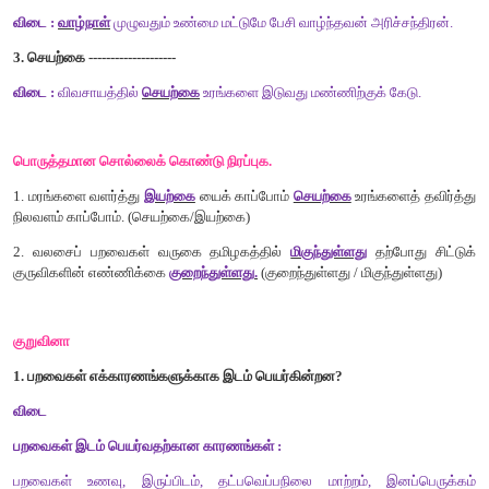
கோடிட்ட
இடங்களை
நிரப்புக
.
1.
மிக
நீண்டதொலைவு
பறக்கும்
பறவை
[
விடை
:
ஆர்டிக்
ஆலா
]
2.
பறவைகள்
வலசை
போவதைப்
பற்றிப்
பாடிய
தமிழ்ப்புலவர்
[
விடை
:
சத்தி
முத்தப்
புலவர்
]
3.
பறவைகள்
இடம்பெயர்வதற்கு
[
விடை
:
வலசை
போதல்
]
4.
இந்தியாவின்
பறவை
மனிதர்
[
விடை
:
டாக்டர்
.
சலீம்
அலி
]
5.
பறவைகள்
வலசை
போகக்
காரணங்களுள்
ஒன்று
[
விடை
:
தட்ப
வெப்ப
நிலை
மாற்றம்
]