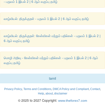
- பருவம் 1 இயல் 2 | 6 ஆம் வகுப்பு தமிழ்
விடை
இயற்கையைப்
பாதுகாக்கும்
முழக்கங்கள்
:
வாழ்வியல்: திருக்குறள் - பருவம் 1 இயல் 2 | 6 ஆம் வகுப்பு தமிழ்
(
i)
காப்போம்
!
காப்போம்
!
பறவைகளைக்
காப்போம்
!
(
ii)
காப்போம்
!
காப்போம்
!
விளைநிலங்களைக்
காப்போம்
!
வாழ்வியல்: திருக்குறள்: கேள்விகள் மற்றும் பதில்கள் - பருவம் 1 இயல் 2 |
(
iii)
சேமிப்போம்
!
சேமிப்போம்
!
மழைநீரைச்
சேமிப்போம்
!
6 ஆம் வகுப்பு தமிழ்
(
iv)
செய்வோம்
!
செய்வோம்
!
இயற்கை
விவசாயம்
செய்வோம்
!
மொழி அறிவு - கேள்விகள் மற்றும் பதில்கள் - பருவம் 1 இயல் 2 | 6 ஆம்
(
v)
தவிர்ப்போம்
!
தவிர்ப்போம்
!
நெகிழியைத்
தவிர்ப்போம்
!
வகுப்பு தமிழ்
(
vi)
மரங்களை
நடுவோம்
!
இயற்கையை
பாதுகாப்போம்
!
tamil
,
,
,
,
Privacy Policy
Terms and Conditions
DMCA Policy and Compliant
Contact
,
,
Help
about
disclaimer
© 2025 to 2027 Copyright:
www.theforex7.com