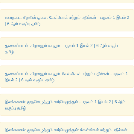
(
ii)
காக்கைக்கும்
தன்
குஞ்சு
பொன்
குஞ்சு
உரைநடை: சிறகின் ஓசை: கேள்விகள் மற்றும் பதில்கள் - பருவம் 1 இயல் 2
(
iii)
உயர
உயர
பறந்தாலும்
ஊர்க்குருவி
பருந்தாகுமா
?
| 6 ஆம் வகுப்பு தமிழ்
(
iv)
எச்சில்
கையால்
காக்கை
ஓட்டாதவன்
பிச்சை
கொடுப்பானா
?
துணைப்பாடம்: கிழவனும் கடலும் - பருவம் 1 இயல் 2 | 6 ஆம் வகுப்பு
(
v)
எருது
நோய்
காக்கைக்குத்
தெரியுமா
?
தமிழ்
(
vi)
கூரை
மேலே
சோறு
போட்டால்
ஆயிரம்
காகம்
.
(
vii)
சேற்றிலே
புதைந்த
யானையைக்
காக்கையுங்
கொத்தும்
.
துணைப்பாடம்: கிழவனும் கடலும்: கேள்விகள் மற்றும் பதில்கள் - பருவம் 1
இயல் 2 | 6 ஆம் வகுப்பு தமிழ்
(
viii)
சொன்னதைச்
சொல்லும்
கிளிப்பிள்ளை
.
இலக்கணம்: முதலெழுத்தும் சார்பெழுத்தும் - பருவம் 1 இயல் 2 | 6 ஆம்
வகுப்பு தமிழ்
4.
இயற்கையைப்
பாதுகாக்கும்
வகையில்
முழக்கத்
தொடர்களை
காப்போம்
காப்போம்
!
பறவைகளைக்
காப்போம்
!
இலக்கணம்: முதலெழுத்தும் சார்பெழுத்தும்: கேள்விகள் மற்றும் பதில்கள்