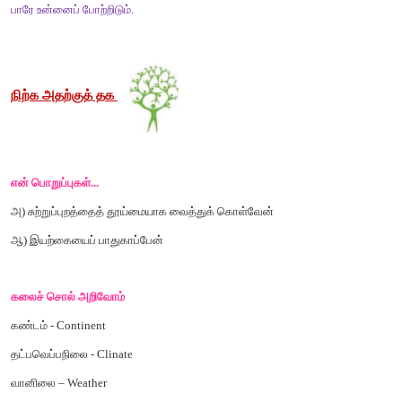
4.
சத்திமுத்தப்
புலவரால்
பாடப்பட்ட
பறவை
செங்கால்
நாரை
5.
பாரதியார்
காணி
நிலம்
வேண்டும்
என்று
பாடுகிறார்
.
6.
ஆய்த
எழுத்தின்
வேறு
பெயர்
.
தனிநிலை
விடை
1.
மணிமேகலை
2.
முப்பது
3.
நிலவு
4.
செங்கால்
நாரை
5.
காணி
நிலம்
6.
தனிநிலை
ஆய்ந்தறிக
.