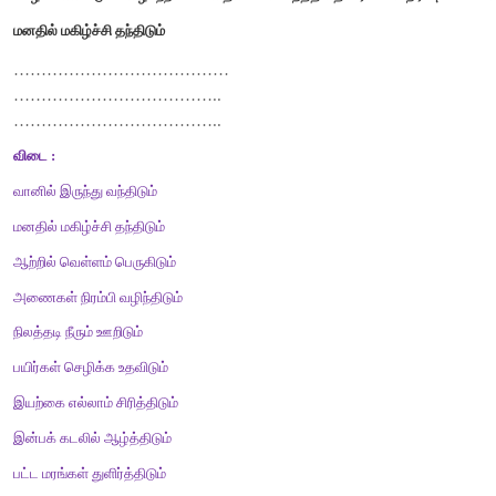
கட்டங்களில்
சில
சொற்கள்
மறைந்துள்ளன
.
குறிப்புகளைக்
கொண்ட
1.
இரட்டைக்
காப்பியங்களில்
ஒன்று
மணிமேகலை
2.
முதலெழுத்துகளின்
எண்ணிக்கை
முப்பது
3.
திங்கள்
என்பதன்
பொருள்
நிலவு