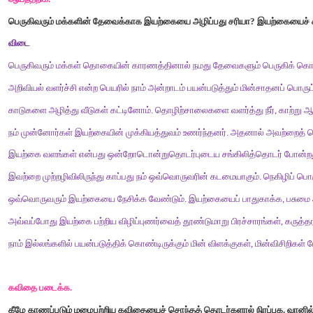
சிலப்பதிகாரம்
என்னும்
காப்பியத்தை
இயற்றியவர்
இளங்கோவடிகள்
2.
மனிதன்
உலகில்
இல்லாத
பறவை
வாழ
முடியாது
.
விடை
பறவை
இல்லாத
உலகில்
மனிதன்
வாழ
முடியாது
.
3.
மிகப்பெரிய
சாண்டியாகோ
மீளைப்
பிடித்தார்
விடை
சாண்டியாகோ
மிகப்பெரிய
மீனைப்
பிடித்தார்
.
4.
மனிதர்
இந்தியாவின்
டாக்டர்
சலீம்
அலி
பறவை
.
விடை
இந்தியாவின்
பறவை
மனிதர்
டாக்டர்
சலீம்
அலி
.