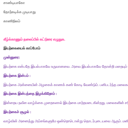
விடை
நாம்
தமது
தேவைக்காக
மலைகள்
,
காடுகள்
விலங்குகள்
,
பறவைகள
4.
பத்திக்குப்
பொருத்தமான
தலைப்புத்
தருக
.
விடை
இயற்கை
வளம்
.
ஆசிரியர்
கூறக்கேட்டு
எழுதுக
.
மாமழை
வான்
சிறப்பு
முரல்
மீன்