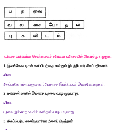
7.
முந்நீர்
8.
பரவை
9.
சமுத்திரம்
10.
அழவம்
11.
பெருநீர்
12.
பௌவம்
தொடர்களைப்
பிரித்து
இரண்டு
தொடர்களாக
எழுதுக
.
(
எ
.
கா
.)
பல
நாள்களாக
மழை
பெய்யாததால்
பயிர்கள்
வாடின
.
விடை
:
பல
நாள்களாக
மழை
பெய்யவில்லை
.
பயிர்கள்
வாடின
.
1.
கபிலன்
வேலை
செய்ததால்
களைப்பாக
இருக்கிறான்
.
கபிலன்
வேலை
செய்தார்
.
களைப்பாக
இருக்கிறார்
.