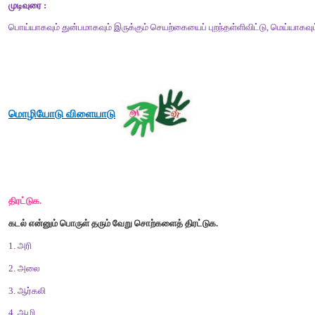
வலசைபோதல்
பறவை
இனங்கள்
சார்பு
எழுத்துகள்
சாண்டியாகோ
தோற்கடிக்க
முடியாது
காணிநிலம்
கீழ்க்காணும்
தலைப்பில்
கட்டுரை
எழுதுக
.
இயற்கையைக்
காப்போம்
முன்னுரை
:
இயற்கை
என்பதே
இயல்பாகவே
உருவானவை
.
அவை
இயல்பாகவே
இயற்கை
இன்பம்
: