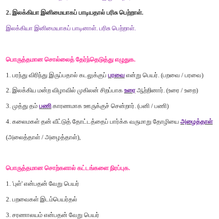
திரட்டுக
.
கடல்
என்னும்
பொருள்
தரும்
வேறு
சொற்களைத்
திரட்டுக
.
1.
அரி
2.
அலை
3.
ஆர்கலி
4.
ஆழி
5.
திரை
6.
விரிநீர்