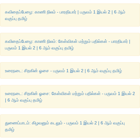
என்
பொறுப்புகள்
...
கவிதைப்பேழை: காணி நிலம் - பாரதியார் | பருவம் 1 இயல் 2 | 6 ஆம்
வகுப்பு தமிழ்
அ
)
சுற்றுப்புறத்தைத்
தூய்மையாக
வைத்துக்
கொள்வேன்
ஆ
)
இயற்கையைப்
பாதுகாப்பேன்
கவிதைப்பேழை: காணி நிலம்: கேள்விகள் மற்றும் பதில்கள் - பாரதியார் |
பருவம் 1 இயல் 2 | 6 ஆம் வகுப்பு தமிழ்
கலைச்
சொல்
அறிவோம்
உரைநடை: சிறகின் ஓசை - பருவம் 1 இயல் 2 | 6 ஆம் வகுப்பு தமிழ்
கண்டம்
-
Continent
தட்பவெப்பநிலை
-
Clinate
உரைநடை: சிறகின் ஓசை: கேள்விகள் மற்றும் பதில்கள் - பருவம் 1 இயல் 2
வானிலை
–
Weather
| 6 ஆம் வகுப்பு தமிழ்
வலசை
-
Migration
புகலிடம்
-
Sanctuary
துணைப்பாடம்: கிழவனும் கடலும் - பருவம் 1 இயல் 2 | 6 ஆம் வகுப்பு
தமிழ்
புவிஈர்ப்புப்புலம்
-
GravitationalField