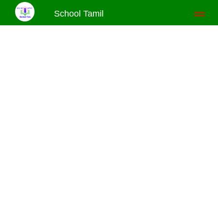
School Tamil
Toggl
naviga