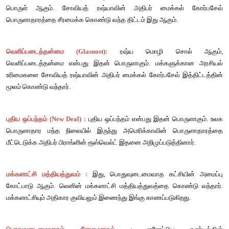
சுதந்திரமாக
விடு
 (Laissez Faire):
பிரெஞ்சு
மொழி
சொல்
ஆகும
விடு
என்பது
இதன்
பொருளாகும்
. 
வாழ்க்கையை
விரும்பிய
படி
அம
அரசு
மனிதனை
சுதந்திரமாக
விட
வேண்டும்
. 
சந்தை
பொருளாதாரம்
 :
தேவை
மற்றும்
வழங்கல்
அடிப்படை
பொருளாதாரம்
. 
சமூக
நலஅரசு
 :
சமூக
நல
திட்டங்களை
அமல்படுத்தும்
அரசு
சீரமைப்பு
 (Perestroik.:
ரஷ்ய
மொழி
சொல்
ஆகும்
. 
சீரமைப்பு
பொருள்
ஆகும்
. 
சோவியத்
ரஷ்யாவின்
அதிபர்
மைக்கல
பொருளாதாரத்தை
சீரமைக்க
கொண்டு
வந்த
திட்டம்
இது
ஆகும்
. 