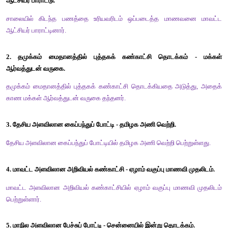
சரியான வினாச்சொல்லை இட்டு நிரப்புக.
1. நெல்லையப்பர் கோவில் --------- உள்ளது?
விடை : எங்கு
2. முதல் ஆழ்வார்கள் --------- பேர்?
விடை : மூன்று
3. --------- சொற்களைப் பேச வேண்டும்?
விடை : எப்படிப்பட்ட
4. அறநெறிச் சாரம் பாடலை ---------? 
விடை : யார்