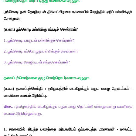
1. பொய்கையாழ்வார் திருவெஃகா என்னும் ஊரில் பிறந்தார். 
2. இனிய சொல்லையே விளைநிலமாகக் கொள்ளவேண்டும். 
3. வாழ்க்கை குறிக்கோள் உடையது. 
4. செல்வத்துப் பயன் ஒப்புரவு வாழ்க்கை. 
5. உவமையும் உவமேயமும் ஒன்றாக அமைவது உருவக அணி. 
அறிந்து பயன்படுத்துவோம்.
ஏதேனும் ஒன்றை அறிந்து கொள்வதற்காக வினவப்படுவது வினாவ
கேட்கப் பயன்படுத்தும் சொற்கள் வினாச்சொற்கள் எனப்படும்.
‘எது, என்ன, எங்கு, எப்படி, எத்தனை, எப்பொழுது, எவற்றை, எதற்க
யாது, யாவை போன்றன வினாச் சொற்கள் ஆகும்.