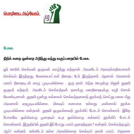
விரற்பூ 
முகமதி 
குரல் குயில்
உவமை
கயல் போன்ற விழி 
பவளம் போல வாய்
தேன் போன்ற தமிழ்
அமுதம் போன்ற தமிழ்
கொவ்வை போல் இதழ்
உருவகம்