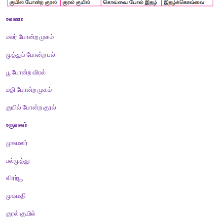
ஏகதேச உருவக அணி 
இருபொருள்களுள் ஒன்றை உருவகப்படுத்தி மற்றொன்றை உருவகப
வருவது.
கற்பவை கற்றபின்
உவமைத்தொடர்களை எழுதி அவற்றை உருவகங்களாக மாற்றுக.