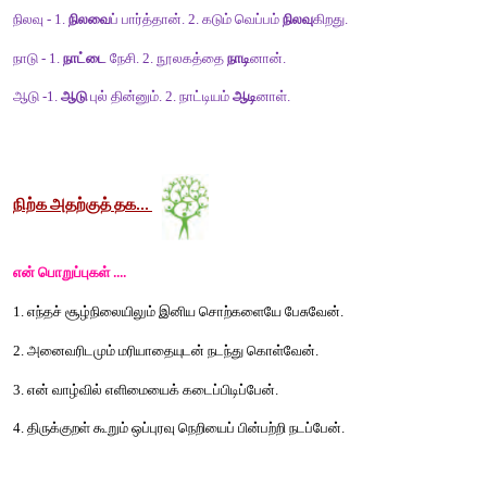
உயரும். ஒற்றுமையால் அந்த நகரம் உயர்ந்தால் நம் நாடே உயரும்
காந்தியடிகளுடன் ஒற்றுமையாகச் செயல்பட்டதால் தான் நமக்கு
கிடைத்தது. 
ஒற்றுமையின் விளைவு
புயல், சுனாமி, வெள்ளப் பெருக்கு, பூகம்பம் போன்ற இயற்கைச் சீற்ற
போது எல்லாம் பல சமூக சேவை அமைப்புகள் ஒன்று கூடி ஒற்றும
மக்களைக் காப்பற்றினர். அதுமட்டும் அல்லாது பாதிக்கப்பட்
நிவாரணப் பொருட்களையும் வழங்கி, பாதிக்கப்பட்டவர்களின் 
மீண்டும் கட்டமைத்துக் கொடுத்தனர்.
ஒருமையுணர்வு
அல்லா, இயேசு, சிவன் ஆகிய மும்மதக் கடவுள்களும் மூன்றெழுத்தி
நிற்பதைப் பார்க்கும் போது நாம் அனைவரும் ஒன்றுபட்டு மதநல்
வாழவேண்டும் என்பதை நாம் புரிந்து கொள்ளவேண்டும்.