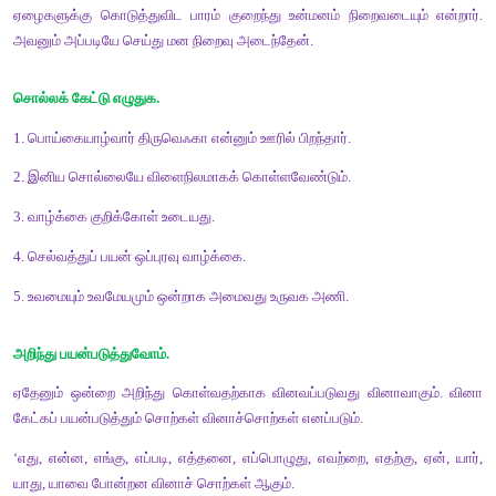
விழிக்கயல் 
வாய்ப்பவளம் 
தமிழ்த்தேன் 
தமிழமுதம் 
இதழ்க்கொவ்வை
மொழியை ஆழ்வோம் 
பேசுக.