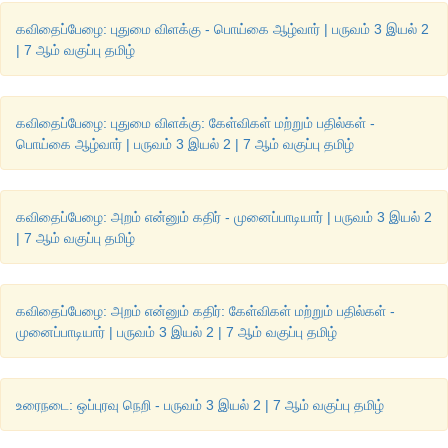
கவிதைப்பேழை: புதுமை விளக்கு - பொய்கை ஆழ்வார் | பருவம் 3 இயல் 2
| 7 ஆம் வகுப்பு தமிழ்
மரம், நடைபாதை, ஊஞ்சல், சருக்கு மரம், செடிகள்.
கவிதைப்பேழை: புதுமை விளக்கு: கேள்விகள் மற்றும் பதில்கள் -
பொய்கை ஆழ்வார் | பருவம் 3 இயல் 2 | 7 ஆம் வகுப்பு தமிழ்
கீழ்க்காணும் சொற்களைப் பெயர்ச்சொல்லாகவும் வினைச்ச
தொடர்கள் உருவாக்குக. (விதை , கட்டு, படி , நிலவு , நாடு , ஆடு) 
கவிதைப்பேழை: அறம் என்னும் கதிர் - முனைப்பாடியார் | பருவம் 3 இயல் 2
(எ.கா.) விதை -1. விதை நெல் வாங்கினான். 2. சோளம் விதைத்தான
| 7 ஆம் வகுப்பு தமிழ்
கட்டு - 1. 
கட்டு
ச்சோறு உண்டான். 2. வீடு 
கட்டி
னான். 
கவிதைப்பேழை: அறம் என்னும் கதிர்: கேள்விகள் மற்றும் பதில்கள் -
படி -1. 
படி
க்கட்டில் அமர்ந்தான். 2. நூலைப் 
படி
த்தான். 
முனைப்பாடியார் | பருவம் 3 இயல் 2 | 7 ஆம் வகுப்பு தமிழ்
நிலவு - 1. 
நிலவை
ப் பார்த்தான். 2. கடும் வெப்பம் 
நிலவு
கிறது. 
நாடு - 1. 
நாட்டை
 நேசி. 2. நூலகத்தை 
நாடி
னான். 
உரைநடை: ஒப்புரவு நெறி - பருவம் 3 இயல் 2 | 7 ஆம் வகுப்பு தமிழ்
ஆடு -1. 
ஆடு
 புல் தின்னும். 2. நாட்டியம் 
ஆடி
னாள்.