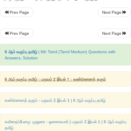
Prev Page
Next Page
Prev Page
Next Page
6 ஆம் வகுப்பு தமிழ்
| 6th Tamil (Tamil Medium) Questions with
Answers, Solution
6 ஆம் வகுப்பு தமிழ் : பருவம் 2 இயல் 1 : கண்ணெனத் தகும்
கண்ணெனத் தகும் - பருவம் 2 இயல் 1 | 6 ஆம் வகுப்பு தமிழ்
மெய்யெழுத்துகனைப் போலவே உயிர் எழுத்துகளிலும் இன எழுத்துகள்
எழுத்துகளில் குறிலுக்கு நெடிலும்
,
நெடிலுக்குக் குறிலும் இன எழு
குறில் எழுத்து இல்லாத
ஐ
என்னும் எழுத்துக்கு
இ
என்பது இன எழு
கவிதைப்பேழை: மூதுரை - ஒளவையார் | பருவம் 2 இயல் 1 | 6 ஆம் வகுப்பு
என்னும் எழுத்துக்கு
உ
என்பது இன எழுத்தாகும். சொல்லில் உயி
தமிழ்