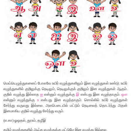
(
எ.கா.) திங்கள்
,
மஞ்சள்
,
மண்டபம்
,
சந்தனம்
,
அம்பு
,
தென்றல்
இடையின எழுத்துகள் ஆறும் (ய்
,
ர்
,
ல்
,
வ்
,
ழ்
,
ள்) ஒரே இனமாகும்.