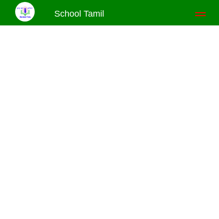
School Tamil
Toggl
naviga