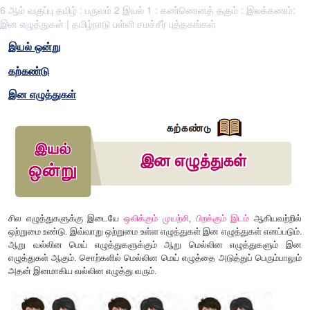
6 ஆம் வகுப்பு தமிழ் : பருவம் 2 இயல் 1 : கண்ணெனத் தகும் : இலக்கணம்:
இன எழுத்துகள் | தமிழ்நாடு பள்ளி சமச்சீர் புத்தகங்கள்
இயல் ஒன்று
கற்கண்டு
இன எழுத்துகள்