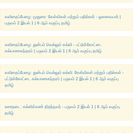
கல்விதான் எது நல்லது
?
எது கெட்டது
?
எனப் பகுத்தறியக் கற்று
ஒரு நாணயத்துக்கு இரு பக்கம் உண்டு என்பதையும் உணர வை
கவிதைப்பேழை: மூதுரை: கேள்விகள் மற்றும் பதில்கள் - ஒளவையார் |
விஷயத்தையும் உற்று நோக்கக் கற்றுக் கொடுக்கும். சமயோச
பருவம் 2 இயல் 1 | 6 ஆம் வகுப்பு தமிழ்
கொள்ளவும் கல்வியறிவே கைக் கொடுக்கிறது. இத்துடன் என் உரை
கொள்கிறேன் நன்றி! வணக்கம்.
கவிதைப்பேழை: துன்பம் வெல்லும் கல்வி - பட்டுக்கோட்டை
கல்யாணசுந்தரம் | பருவம் 2 இயல் 1 | 6 ஆம் வகுப்பு தமிழ்
2.
கல்வி பற்றிய பழமொழிகள் அல்லது பாடல் அடிகள் எவையேனு
பெரியோர்களிடம் கேட்டு எழுதி வருக.
கவிதைப்பேழை: துன்பம் வெல்லும் கல்வி: கேள்விகள் மற்றும் பதில்கள் -
விடை
பட்டுக்கோட்டை கல்யாணசுந்தரம் | பருவம் 2 இயல் 1 | 6 ஆம் வகுப்பு
தமிழ்
(
i)
ஓதாமல் ஒருநாளும் இருக்க வேண்டாம்.
(
ii)
ஓதுவது ஒழியேல்.
உரைநடை: கல்விக்கண் திறந்தவர் - பருவம் 2 இயல் 1 | 6 ஆம் வகுப்பு
தமிழ்
(
iii)
அறிவுடையாரை அரசனும் விரும்புவான்.
(
iv)
இளமையில் கல்வி
,
கல் மேல் எழுத்து.