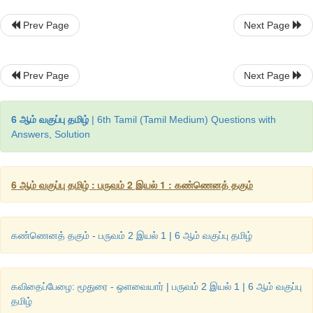
ஒரு முறை பாரதியார் எட்டயபுர அரச சபையில் இருந்து தன் ஊருக்க
சென்றார். அரசர் கொடுத்த பணத்தில் நல்ல நல்ல நூல்களை வா
Prev Page
Next Page
பாரதியின் மனைவி செல்லம்மா தன் கணவர் தமக்குப் பிடித்ததாய் வ
என்று ஆசையாக வாசலில் நின்றவாறு அவரது வரவை எத
பார்த்திருந்தார். ஆனால்
,
தன் கணவரோ புத்தகங்களாக வாங்கி வந
Prev Page
Next Page
சினம் கொள்கிறாள். சினம் கொண்ட மனைவியைப் 
சமாதானப்படுத்துகிறார்.
6 ஆம் வகுப்பு தமிழ்
| 6th Tamil (Tamil Medium) Questions with
கல்விச் செல்வம் அள்ள அள்ளக் குறையாது. கொடுத்தாலும
Answers, Solution
எடுத்தாலும் குறையாது.
“
தொட்டனைத்து ஊறும் மணற்கேணி மாந்தர்க்குக்
6 ஆம் வகுப்பு தமிழ் : பருவம் 2 இயல் 1 : கண்ணெனத் தகும்
”
கற்றனைத்து ஊறும் அறிவு
இறைக்க இறைக்கச் சுரக்கும் நீர் போல அறிவானது கொடுக
கண்ணெனத் தகும் - பருவம் 2 இயல் 1 | 6 ஆம் வகுப்பு தமிழ்
வளர்ந்து கொண்டே இருக்கும். பெற்றோர்களுக்கு ஒரு வார்
குழந்தைக்குக் கல்வியின்
–
அவசியத்தைப் புரிய வையுங்க
விருப்பத்தை உண்டாக்குங்கள்.
“
ஒரு பெண் கல்வி கற்றால
கவிதைப்பேழை: மூதுரை - ஒளவையார் | பருவம் 2 இயல் 1 | 6 ஆம் வகுப்பு
”
தமிழ்
குடும்பத்துக்கே கற்பிப்பதுபோல்
என்பார் பாரதிதாசன்.