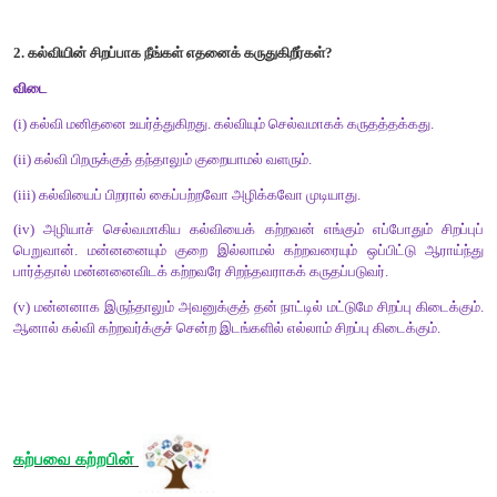
ஈ) சிறப்பிடையார்
[விடை : ஆ) சிறப்புடையார்]
குறுவினா
கற்றவரின் பெருமைகளாக முதுரை கூறுவன யாவை
?
விடை
(
i)
மன்னனோடு ஒப்பிட்டுப் பார்க்கும்போது கற்றவரே சிறந்தவர்.
(
ii)
மன்னனுக்குத் தன் நாட்டில் மட்டுமே சிறப்பு. ஆனால் கற்றவ
இடங்களில் எல்லாம் சிறப்பு.
சிந்தனை வினா
1.
கல்லாதவருக்கு ஏற்படும் இழப்புகளைப் பட்டியலிடுக.