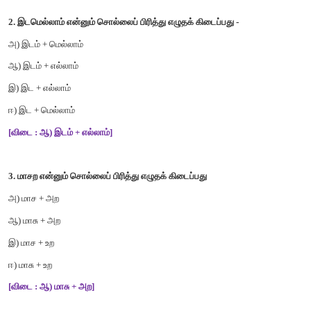
சரியான விடையைத் தேர்ந்தெடுத்து எழுதுக.
1.
மாணவர்கள் நூல்களை --------- கற்க வேண்டும்.
அ) மேலோட்டமாக
ஆ) மாசுற
இ) மாசற
ஈ) மயக்கமுற
[விடை : இ) மாசற]
2.
இடமெல்லாம் என்னும் சொல்லைப் பிரித்து எழுதக் கிடைப்பது -
அ) இடம் + மெல்லாம்