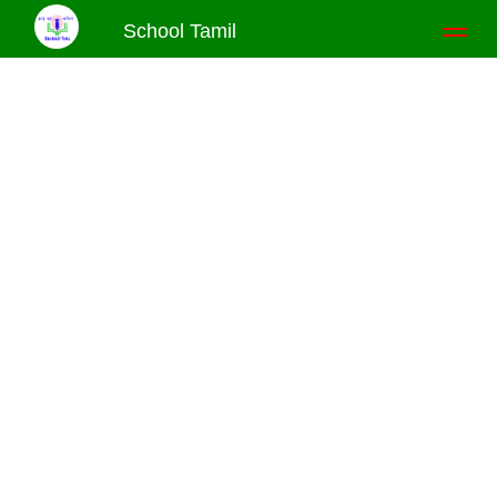
School Tamil
Toggl
naviga