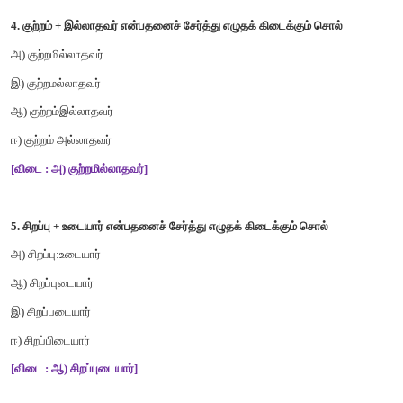
ஆ) இடம் + எல்லாம்
இ) இட + எல்லாம்
ஈ) இட + மெல்லாம்
[விடை : ஆ) இடம் + எல்லாம்]
3.
மாசற என்னும் சொல்லைப் பிரித்து எழுதக் கிடைப்பது
அ) மாச + அற
ஆ) மாசு + அற
இ) மாச + உற
ஈ) மாசு + உற
[விடை : ஆ) மாசு + அற]