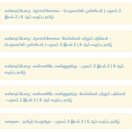
(iii)
இனியவை கூறல்
கவிதைப்பேழை: ஆசாரக்கோவை - பெருவாயின் முள்ளியார் | பருவம் 2
இயல் 2 | 6 ஆம் வகுப்பு தமிழ்
(iv)
இன்னா செய்யாமை
(v)
கல்வி
கவிதைப்பேழை: ஆசாரக்கோவை: கேள்விகள் மற்றும் பதில்கள் -
(vi)
ஒப்புரவு அறிதல்
பெருவாயின் முள்ளியார் | பருவம் 2 இயல் 2 | 6 ஆம் வகுப்பு தமிழ்
(vii)
அறிவுடைமை
(vii)
நட்பு.
கவிதைப்பேழை: கண்மணியே கண்ணுறங்கு - பருவம் 2 இயல் 2 | 6 ஆம்
வகுப்பு தமிழ்
3.
"
கூடா
நட்புக்
கேடாய்
முடியும்
"
என்னும்
கருத்து
அமைந்த
கதை
கவிதைப்பேழை: கண்மணியே கண்ணுறங்கு: கேள்விகள் மற்றும் பதில்கள்
- பருவம் 2 இயல் 2 | 6 ஆம் வகுப்பு தமிழ்
விடை
வந்தவாசி கிராமத்தில் வசிக்கும் திவ்யா ஆறாம் வகுப்பு படி
அவளுக்கு ஒரு தீய பழக்கமுடைய தோழி இருப்பதை அறிந்த திவ
உரைநடை: தமிழர் பெருவிழா - பருவம் 2 இயல் 2 | 6 ஆம் வகுப்பு தமிழ்
ஒரு தீய நட்பு நல்லவர்களையும் கெடுத்துவிடும் எனவே அந்த நட்ப