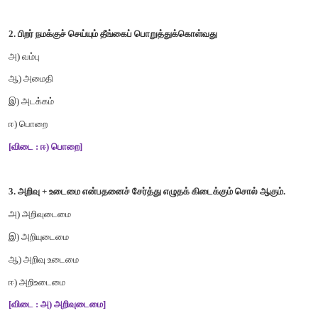
சரியான
விடையைத்
தேர்ந்தெடுத்து
எழுதுக
.
1.
பிறரிடம்
நான்
---------
பேசுவேன்
.
அ
)
கடுஞ்சொல்
ஆ
)
இன்சொல்
இ
)
வன்சொல்
ஈ
)
கொடுஞ்சொல்
[விடை : ஆ
)
இன்சொல்
]
2.
பிறர்
நமக்குச்
செய்யும்
தீங்கைப்
பொறுத்துக்கொள்வது
அ
)
வம்பு