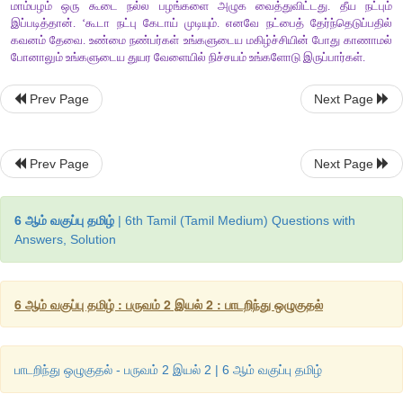
போன்றோர் இருக்கை இல்லாமல் நின்று கொண்டிருந்தால் அவர்
கொடுப்பது
,
சாலையைக் கடக்க இயலாதவரைக் கையைப் பிடித்
சென்று சாலையைக் கடக்க உதவி செய்வது
,
வகுப்பில் சக
எவரேனும் மெல்லக் கற்போராக இருந்தாலும் அவர்களுக்குத் த
செய்வது
,
அதாவது கணிதம் சொல்லித் தருவது
,
படிப்பதற்குச் ச
Prev Page
Next Page
என இப்படிச் சொல்லிக் கொண்டே போகலாம்.
மாணவன் 2 :
இதுவரை நான் இவ்வாறெல்லாம் நினைத்துக் கூட ப
Prev Page
Next Page
இனிமேல் வீட்டிலும் பொது இடங்களிலும் பிறருக்கு உதவியாக இரு
கணேஷ்
,
6 ஆம் வகுப்பு தமிழ்
| 6th Tamil (Tamil Medium) Questions with
Answers, Solution
2.
இந்தப்
பாடலில்
கூறப்படும்
கருத்துக்களுக்குப்
பொருத்தம
அதிகாரங்களின்
தலைப்புகளைப்
பட்டியலிடுக
.
6 ஆம் வகுப்பு தமிழ் : பருவம் 2 இயல் 2 : பாடறிந்து ஒழுகுதல்
விடை
(i)
செய்ந்நன்றியறிதல்
பாடறிந்து ஒழுகுதல் - பருவம் 2 இயல் 2 | 6 ஆம் வகுப்பு தமிழ்
(ii)
பொறையுடைமை