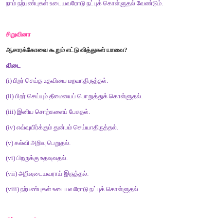
இ
)
நன்று
+
அறிதல்
ஈ
)
நன்று
+
யறிதல்
[விடை : ஆ
)
நன்றி
+
அறிதல்]
6.
பொறையுடைமை
என்னும்
சொல்லைப்
பிரித்து
எழுதக்
கிடைப்பது
அ
)
பொறுமை
+
உடைமை
இ
)
பொறு
+
யுடைமை
ஆ
)
பொறை
+
யுடைமை
ஈ
)
பொறை
+
உடைமை
[விடை : அ
)
பொறுமை
+
உடைமை]
குறுவினா