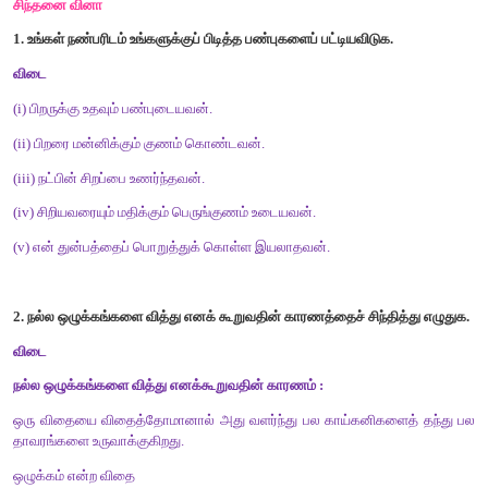
1.
எந்த
உயிருக்கும்
செய்யக்கூடாதது
எது
?
விடை
நாம் எந்த
உயிருக்கும் துன்பம் செய்யக்கூடாது
2.
நாம்
யாருடன்
நட்புக்
கொள்ள
வேண்டும்
?
விடை
நாம் நற்பண்புகள் உடையவரோடு நட்புக் கொள்ளுதல் வேண்டும்.
சிறுவினா
ஆசாரக்கோவை
கூறும்
எட்டு
வித்துகள்
யாவை
?
விடை
(
i)
பிறர் செய்த உதவியை மறவாதிருத்தல்.