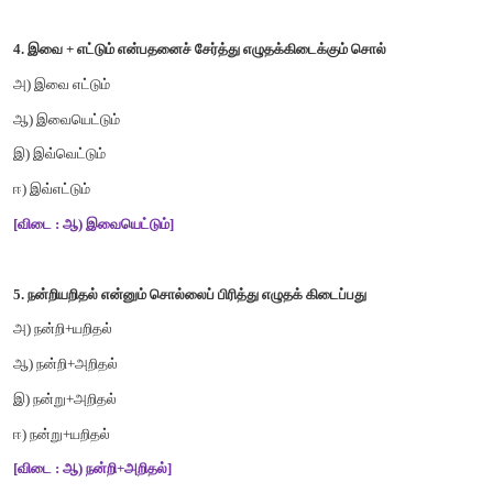
ஆ
)
அமைதி
இ
)
அடக்கம்
ஈ
)
பொறை
[விடை : ஈ
)
பொறை]
3.
அறிவு
+
உடைமை
என்பதனைச்
சேர்த்து
எழுதக்
கிடைக்கும்
சொல
அ
)
அறிவுடைமை
இ
)
அறியுடைமை
ஆ
)
அறிவு
உடைமை
ஈ
)
அறிஉடைமை
[விடை : அ
)
அறிவுடைமை]