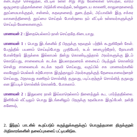
கல்வி
மரியாதை
பண்பு
கருணை
உயர்வு
முன்னேற்றம் ஆகியவற்றை ஏற்படுத்துகிறது.
கற்பவை
கற்றபின்