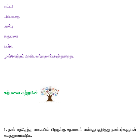
(
ii)
பிறர் செய்யும் தீமையைப் பொறுத்துக் கொள்ளுதல்.
(
iii)
இனிய சொற்களைப் பேசுதல்.
(
iv)
எவ்வுயிர்க்கும் துன்பம் செய்யாதிருத்தல்.
(
v)
கல்வி அறிவு பெறுதல்.
(
vi)
பிறருக்கு உதவுவதல்.
(
vii)
அறிவுடையவராய் இருத்தல்.
(
viii)
நற்பண்புகள் உடையவரோடு நட்புக் கொள்ளுதல்.
சிந்தனை
வினா
1.
உங்கள்
நண்பரிடம்
உங்களுக்குப்
பிடித்த
பண்புகளைப்
பட்டியவிடுக
விடை