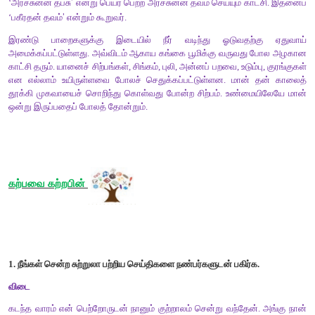
மாமல்லபுரம் உருவானவதற்குக் காரணமான நிகழ்வு :
பல்லவ அரசரான நரசிம்மவர்மன்(மாமல்லன்) சிறுவனாக 
கடற்கரையில் விளையாடிக் கொண்டிருந்தான். அப்போது அங்கிரு
நிழல் யானை போலத் தெரிவதைக் கூறினான். அவருடைய தந்த
போலத் தெரிந்த குன்றின் நிழலைக் காட்டினார். அப்பாறைகளைக
யானையாகவும் மாற்றிவிடலாம் என்ற சிந்தனை தோன்றியதா
மாமல்லபுரம்.
2.
மாமல்லபுரத்தில்
அர்ச்சுனன்
தபசுப்
பாறையில்
உள்ள
சிற்பங்களைப்
விடை
’
மாமல்லபுரத்தில்
‘
அர்ச்சுனன் தபசு
பாறையில் உள்ள சிற்பங்கள்
விலங்குகள்
,
பறவைகள் போன்ற புடைப்புச் சிற்பங்கள். ஒருவர் கண
கைகளையும் உயர்த்தி வணங்குவது போல ஒரு சிற்பம். அவரது உ
எலும்புகளும் நரம்புகளும் வெளியே தெரிவது போலச் செதுக்கப்ப