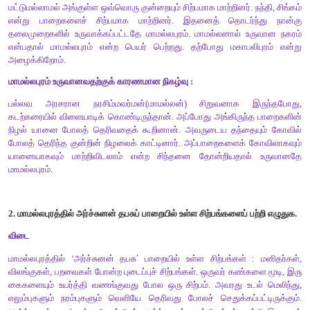
மதிப்பீடு
சிறுவினா
1.
மாமல்லபுரம்
எப்படி
உருவானது
?
அதற்குக்
காரணமான
நிகழ்வு
யா
விடை
மாமல்லபுரம் உருவான விதம் :
மாமல்லன் கடற்கரையில் பாறையின் நிழல் யானை போலத் 
பார்த்தான். உடனிருந்த மகேந்திரவர்மனும் கோவில் போலத் தெர
நிழலைப் பார்த்தான். நிழலை நிஜமாக மாற்ற சிந்தித்தனர். அ
தோன்றியதே மாமல்லபுரம். யானை
,
கோவில் போல் தெரிந
மட்டுமல்லாமல் அங்குள்ள ஒவ்வொரு குன்றையும் சிற்பமாக மாற்றினர்
என்று பாறைகளைச் சிற்பமாக மாற்றினர். இதனைத் தொடர்
தலைமுறைகளில் உருவாக்கப்பட்டதே மாமல்லபுரம். மாமல்லனால்
என்பதால் மாமல்லபுரம் என்ற பெயர் பெற்றது. தற்போது மகாப
அழைக்கிறோம்.