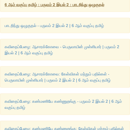
6 ஆம் வகுப்பு தமிழ் : பருவம் 2 இயல் 2 : பாடறிந்து ஒழுகுதல்
செங்குத்தாக உயரும் ஸ்ரீ பிரகதீஸ்வரர் கோவில் விமானம் மற்று
பூசப்பட்ட செம்பு கலசம் 339.5 கிலோ எடையுள்ளது.
20 டன் எடையுள்ள பெரிய காளை
,
நந்தி
,
ஒரே கல்லில் இரு
பாடறிந்து ஒழுகுதல் - பருவம் 2 இயல் 2 | 6 ஆம் வகுப்பு தமிழ்
செதுக்கப்பட்டது மற்றும் கருவறைக்கு நேர் எதிராகவே அமர்ந்
பிரகதீஸ்வரர் கோவிலின் இந்த மகத்தான அமைப்புக்குள்ளே
சிவலிங்கம் தலைமை தாங்குகிறது. கோவில் உள் சுவர்களில் மற்
கவிதைப்பேழை: ஆசாரக்கோவை - பெருவாயின் முள்ளியார் | பருவம் 2
அழகான ஓவியங்கள் மற்றும் சிறப்பான சிற்பங்களால் அலங்கரிக்கப்ப
இயல் 2 | 6 ஆம் வகுப்பு தமிழ்
தமிழ்நாட்டிலுள்ள மலைவாசஸ்தலங்கள் :
கவிதைப்பேழை: ஆசாரக்கோவை: கேள்விகள் மற்றும் பதில்கள் -
கோத்தகிரி மலை வாசஸ்தலம்
,
குன்னூர்
,
ஏற்காடு மலை
பெருவாயின் முள்ளியார் | பருவம் 2 இயல் 2 | 6 ஆம் வகுப்பு தமிழ்
உதகமண்டலம் மலைவாசஸ்தலம்
,
ஏலகிரி மலைவாசஸ்த
மலைவாசஸ்தலம்
,
கொடைக்கானல் மலை வாசஸ்தலம்.
கவிதைப்பேழை: கண்மணியே கண்ணுறங்கு - பருவம் 2 இயல் 2 | 6 ஆம்
வகுப்பு தமிழ்
3.
மாமல்லபுரச்
சிற்பங்கள்
பாறைகளில்
செதுக்கப்பட்டவை
.
வே
பொருள்களால்
சிற்பங்களைச்
செய்யலாம்
எனக்
கலந்துரையாடுக
.
கவிதைப்பேழை: கண்மணியே கண்ணுறங்கு: கேள்விகள் மற்றும் பதில்கள்
விடை