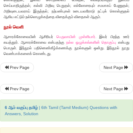
ஒப்புரவு
ஆற்ற
அறிதல்
அறிவுடைமை
நல்லினத்
தாரோடு
நட்டல்
-
இவையெட்டும்
சொல்லிய
ஆசார
வித்து
-
பெருவாயின்
முள்ளியார்
சொல்லும்
பொருளும்
Prev Page
Next Page
நன்றியறிதல் – பிறர்
செய்த
உதவியை
மறவாமை
Prev Page
Next Page
ஒப்புரவு - எல்லோரையும்
சமமாக
பேணுதல்
நட்டல் - நட்புக்
கொள்ளுதல்
6 ஆம் வகுப்பு தமிழ்
| 6th Tamil (Tamil Medium) Questions with
பாடலின்
பொருள்
Answers, Solution
பிறர்
செய்த
உதவியை
மறவாதிருத்தல்
;
பிறர்
செய்யும்
தீமைகளை