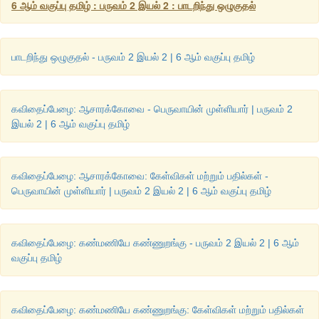
கொள்ளுதல்
;
இனிய
சொற்களைப்
பேசுதல்
;
எவ்வுயிர்க
6 ஆம் வகுப்பு தமிழ் : பருவம் 2 இயல் 2 : பாடறிந்து ஒழுகுதல்
செய்யாதிருத்தல்
;
கல்வி
அறிவு
பெறுதல்
;
எல்லோரையும்
சமமா
அறிவுடையவராய்
இருத்தல்
;
நற்பண்புகள்
உடையவரோடு
நட்புக
ஆகிய
எட்டும்
நல்லொழுக்கத்தை
விதைக்கும்
விதைகள்
ஆகும்
.
பாடறிந்து ஒழுகுதல் - பருவம் 2 இயல் 2 | 6 ஆம் வகுப்பு தமிழ்
நூல்
வெளி
கவிதைப்பேழை: ஆசாரக்கோவை - பெருவாயின் முள்ளியார் | பருவம் 2
ஆசாரக்கோவையின்
ஆசிரியர்
பெருவாயின்
முள்ளியார்
.
இவர
இயல் 2 | 6 ஆம் வகுப்பு தமிழ்
கயத்தூர்
.
ஆசாரக்கோவை
என்பதற்கு
நல்ல
ஒழுக்கங்களின்
தொ
பொருள்
.
இந்நூல்
பதினெண்கீழ்க்கணக்கு
நூல்களுள்
ஒன்று
வெண்பாக்களைக்
கொண்டது
.
கவிதைப்பேழை: ஆசாரக்கோவை: கேள்விகள் மற்றும் பதில்கள் -
பெருவாயின் முள்ளியார் | பருவம் 2 இயல் 2 | 6 ஆம் வகுப்பு தமிழ்
கவிதைப்பேழை: கண்மணியே கண்ணுறங்கு - பருவம் 2 இயல் 2 | 6 ஆம்
வகுப்பு தமிழ்
கவிதைப்பேழை: கண்மணியே கண்ணுறங்கு: கேள்விகள் மற்றும் பதில்கள்