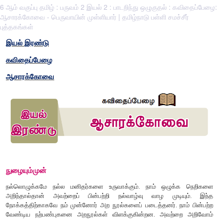
6 ஆம் வகுப்பு தமிழ் : பருவம் 2 இயல் 2 : பாடறிந்து ஒழுகுதல் : கவிதைப்பேழை:
ஆசாரக்கோவை - பெருவாயின் முள்ளியார் | தமிழ்நாடு பள்ளி சமச்சீர்
புத்தகங்கள்
இயல்
இரண்டு
கவிதைப்பேழை
ஆசாரக்கோவை