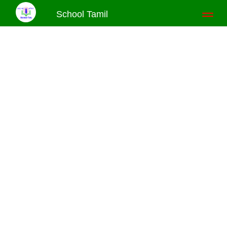
School Tamil
Toggl
naviga