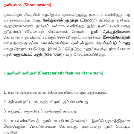
தண்டமைவு (Shoot system)
முளைக்கும் விதையின் கருவிலுள்ள முளைக்குருத்து தண்டாக வ
வளர்ச்சியடைந்த பிறகு
மேல்முளைக் குருத்து
(
Epicotyl
) நீட்ச
குருத்திலைகளைத் தாங்கும் அச்சாக வளர்கிறது. இந்த நுனிப
துரிதமாகப் பிரிவடையும் செல்களைக் கொண்ட
நுனி ஆக்
கொண்டுள்ளது. பின்னர் நடக்கும் செல் பிரிதலும், வளர்ச்சியும்,
இல
என்ற திசுத்தொகுப்பை உருவாக்குகின்றன. தண்டில் இலை தோன்ற
என்று அழைக்கப்படுகிறது. இரண்டு அடுத்தடுத்த கணுக்களுக