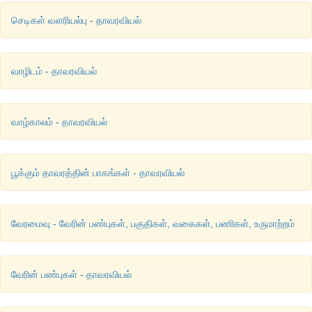
பகுதிகள், செதில் இலைகள் மற்றும் மொட்டுகளைக் கொண்டிர
செடிகள் வளரியல்பு - தாவரவியல்
வேர்கள் அல்ல. வேர்முனைத் தண்டில் வேர் மூடியும், வேர்த் தூவ
நுனி மொட்டுகளைப் பெற்றிருப்பத்தால் அவை தண்டாகவே கருதப்ப
1. குமிழம் (
Bulb
)
வாழிடம் - தாவரவியல்
இவை சதைப்பற்றுள்ள செதில் இலைகளால் சூழப்பட்ட குறுக்கப
அல்லது குவிந்த வடிவமுடைய தரைகீழ் தண்டாகும். இவை இரண்டு
வாழ்காலம் - தாவரவியல்
பூக்கும் தாவரத்தின் பாகங்கள் - தாவரவியல்
வேரமைவு - வேரின் பண்புகள், பகுதிகள், வகைகள், பணிகள், உருமாற்றம்
வேரின் பண்புகள் - தாவரவியல்