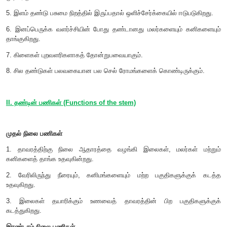
பகுதி
கணுவிடைப் பகுதி
(
Internode
) என்று அழைக்கப்படுகிறது.
I. தண்டின் பண்புகள் (Characteristic features of the stem)
1. தண்டு பொதுவாக தாவரத்தின் தரைமேல் வளரும் பகுதியாகும்.
2. நேர் ஒளி நாட்டமும், எதிர்புவி நாட்டமும் கொண்டது.
3. கணுவும், கணுவிடைப் பகுதிகளும் உடையது.
4. உடலவளர்ச்சியைத் தரும் உடலமொட்டுகளையும், இனப்பெரு
இனப்பெருக்க மொட்டுகளையும் கொண்டது. தண்டானது நு
முடிகிறது.
5. இளம் தண்டு பசுமை நிறத்தில் இருப்பதால் ஒளிச்சேர்க்கையில் ஈ
6. இனப்பெருக்க வளர்ச்சியின் போது தண்டானது மலர்களையும
தாங்குகிறது.