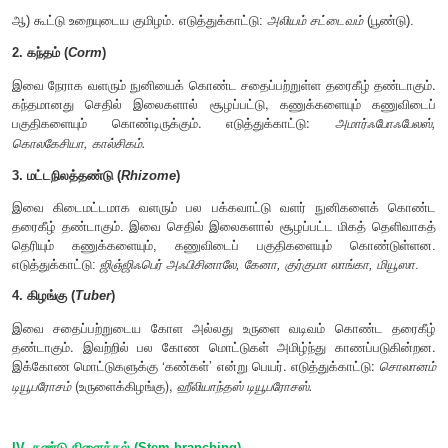
மெல்லிய தண்டுடைய தாவரங்களின் தரைமேல் படரும் தண
பலகிளைகள் கிடைமட்டமாக வளரும். இக்கி
இனப்பெருக்கத்திற்கானவை. இவை தரை ஒட்டியோ பகுத
காணப்படும்.