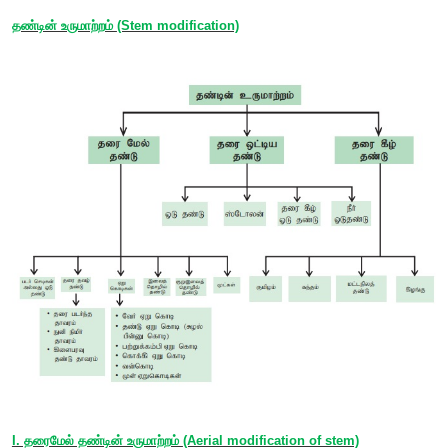
தரையில் விழுந்த பின் புதிய தாவரங்களாக வளர்வதின்
இனப்பெருக்கத்திற்கு (
) உதவுகின்றன. எட
Vegetative reproduction
கற்றாழை மற்றும்
.
அலியம் ஃபுரோலிஃபெரம்
தண்டின் வகைகள் (Types of stem)
பெரும்பாலான பூக்கும் தாவரங்கள் நிமிர்ந்து நேர் அச்சில் வளர்க
கொண்டவை. இத்தகைய தண்டுகள் (i) கூம்புவடிவ, (ii) கிளை 
கிளையற்ற மற்றும் (iv) குழல் தண்டு க
வகைப்படுத்தப்படுகின்றன.
i. கூம்பு வடிவ மரங்கள் (
Excurrent
)
இவ்வகை மரங்கள் தொடர்ந்து வளரும் மைய அச்சினையும், படிப
நோக்கி நீளம் குறைந்த பக்கக் கிளைகளையும் கொண்டவை. 
இம்மரங்கள் கூம்பு வடிவத்தில் காணப்படுகின்றன. எடுத்துக்க
(
- நெட்டிலிங்க
லான்ஜிஃபோலியம்
பாலியால்தியா லான்ஜிஃபோலியா