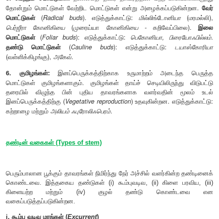
மொட்டுகள் (Buds)
செதில் இலைகள் சூழ்ந்த, பாதுகாக்கப்பட்ட வளரும் பகுதிகள் ம
மொட்டுத் தோற்றுவியே மொட்டாக முதிர்கிறது. மொட்டில் கண
நீட்சியடையாத குறுக்கப்பட்ட அச்சும், மூடிய இளம் இலைகள் ந
அமைந்திருக்கும். இந்த மொட்டுகள் வளர்ச்சியடையும் பொழு
பகுதிகள் நீண்டு இலைகள் விரிவடைகின்றன. மொட்டின் வட
தண்டைப் போலவே இருப்பதனால் அவை பக்கக் கிளைகளாகவ
மலராகவோ அல்லது மஞ்சரியாகவோ வளர்கின்றன. தோற்றத்தின் 
மொட்டுகளைப் பின்வருமாறு வகைப்படுத்தலாம். (அ) உச்சி அல்லத
(ஆ) பக்க அல்லது கக்க மொட்டு. பணியின் அடிப்படையில்
பின்வருமாறு வகைப்படுத்தலாம். (அ) உடல மொட்டு (ஆ) 
இனப்பெருக்க மொட்டு.
1. உச்சி அல்லது நுனி மொட்டு:
இம்மொட்டுகள் மையத்தண்டி
கிளைகளின் நுனிகளிலோ அமைந்திருக்கும்.