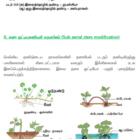
தாவரத்தின் பல்வேறு உறுப்புகளின் உருமாற்றமாகும்.
(மனோரஞ்சிதம்) தாவரத்தில் மஞ்சரியின் அச்சு
ஆர்டாபாட்ரிஸ்
கொக்கியாக உருமாறியுள்ளது.
(பிரம்பு) தாவரத்தில் இல
கலாமஸ்
கொக்கியாக உருமாறியுள்ளது.
பிக்னோனியா உங்கிஸ்கேட்டி
சிற்றிலைகள் வளைந்த கொக்கியாக உருமாறியுள்ளது.
ஹுகோனி
கோண மொட்டுகளானது கொக்கியாக உருமாறியுள்ளன.
iv. முள் ஏறுகொடிகள்
(
Thorn climbers
): இவ்வகைத் தாவரங்க
உதவியால் ஆதாரத்தைப் பற்றி ஏறுகின்றன. எடுத்துக்காட்டு
காரிசா.
(
): வெப்பமண்ட
v. வன்கொடிகள்
Lianas / Woody stem climbers
காணப்படும் தடித்த, கட்டைத்தன்மையுடைய பல்லாண்டு வாழும்
வன்கொடிகள் என்று பெயர். இவ்வகை கட்டைத்தன்மையுட
தானாகவே கயிறு போல் சுழன்று காடுகளிலுள்ள மிக உயர்ந்த மரங்க
சூரிய ஒளி படுவதற்கு ஏதுவாக வளர்கின்றன. எடுத்துக்கா
(குருக்கத்தி),
(மந்தாரை),
பெங்காலென்சிஸ்
பாஹீனியா வாலி
(
): பற்றுக்கம்பிகள
vi. பற்றுக்கம்பிக் கொடிகள்
Tendril climbers
போன்று காணப்படும் அமைப்புகளாகும். தாவரங்கள் ஆதாரத்த