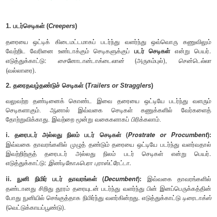
(சவுக்கு)
ii. கிளை பரவியவை (
Decurrent
)
இவ்வகை மரங்களில் பக்கக்கிளைகள் மைய அச்சைக் காட்ட
வளர்ச்சியைக் கொண்டவை. இதனால் மரத்தின் வடிவம் பரந்
வட்டமாகவோ காணப்படும். எடுத்துக்காட்டு:
மாஞ்சிஃபெரா இண்டி
iii. கிளையற்றவை (
Caudex
)
இவை கிளைகளற்ற, பருத்த, உருண்ட, தண்டில் நிலையான
தழும்புகளைக் கொண்ட மரங்களாகும். எடுத்துக்காட
நியுசிஃபெரா
(தென்னை).
iv. குழல் தண்டு (
Culm
)
தெளிவான கணுக்களையும், இலை உறைகளால் சூழப்பட்ட பெரும்பால
கணுவிடைப் பகுதிகளையும் கொண்ட தண்டினைக் குழல் தண
எடுத்துக்காட்டு : மூங்கில் உட்பட பெரும்பாலான புல் வகைகள்.