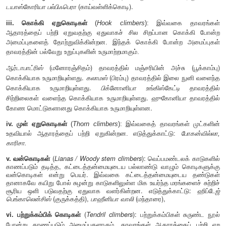
I. தரைமேல் தண்டின் உருமாற்றம்
(Aerial modification of stem
1. படர்செடிகள் (
Creepers
)
தரையை ஒட்டிக் கிடைமட்டமாகப் படர்ந்து வளர்ந்து ஒவ்வொ
வேற்றிட வேரினை உண்டாக்கும் செடிகளுக்குப்
படர் செடிகள்
எடுத்துக்காட்டு:
(அருகம்புல்
சைனோடான்டாக்டைலான்
(வல்லாரை).
2. தரைதவழ்தண்டுச் செடிகள் (
Trailers or Stragglers
)
வலுவற்ற தண்டினைக் கொண்ட இவை தரையை ஒட்டியே படர்
செடிகளாகும். ஆனால் இவ்வகை செடிகள் கணுக்களில்
தோற்றுவிக்காது. இவற்றை மூன்று வகைகளாகப் பிரிக்கலாம்.