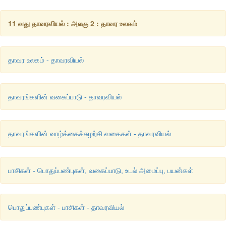
• நகரும் ஆண்கேமீட்கள் காணப்படுவதில்லை
11 வது தாவரவியல் : அலகு 2 : தாவர உலகம்
• கட்டைகளில் சைலக்குழாய்கள் காணப்படுகின்றன
• ஸ்ட்ரோபிலஸ்கள் மஞ்சரி என அறிப்படுகின்றன
தாவர உலகம் - தாவரவியல்
• பூவிதழ்களைக் கொண்ட மலர் போன்ற அமைப்பு காணப்படுகிறது
எடுத்துக்காட்டு:
நீட்டம், எஃபிட்ரா
தாவரங்களின் வகைப்பாடு - தாவரவியல்
தாவரங்களின் வாழ்க்கைச்சுழற்சி வகைகள் - தாவரவியல்
பாசிகள் - பொதுப்பண்புகள், வகைப்பாடு, உடல் அமைப்பு, பயன்கள்
பொதுப்பண்புகள் - பாசிகள் - தாவரவியல்