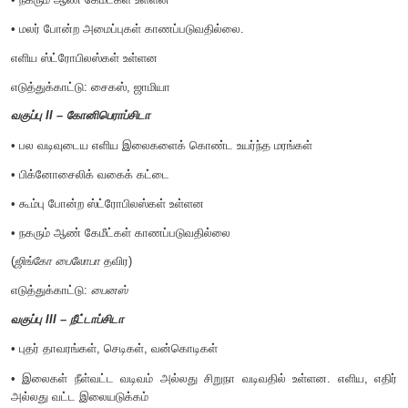
முக்கிய வகுப்புகளின் பொதுப்பண்புகள்
வகுப்பு I - சைக்கடாப்சிடா
• பனை போன்ற அல்லது பெரணி போன்ற
அமைப்புடைய தாவரங்க
• பெரிய அளவுடைய சிறகுக் கூட்டிலைகள் உள்ளன
• மானோசைலிக் கட்டை
• நகரும் ஆண் கேமீட்கள் உள்ளன
• மலர் போன்ற அமைப்புகள் காணப்படுவதில்லை.
எளிய ஸ்ட்ரோபிலஸ்கள் உள்ளன