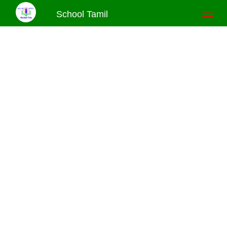
School Tamil
Toggl
naviga