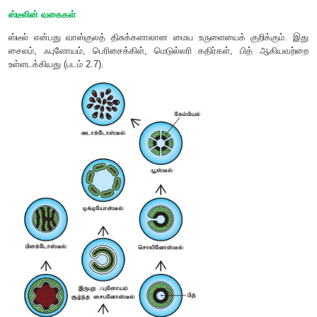
ஸ்டீலின் வகைகள்
ஸ்டீல் என்பது வாஸ்குலத் திசுக்களாலான மைய உருளையைக் கு
சைலம், ஃபுளோயம், பெரிசைக்கிள், மெடுல்லரி கதிர்கள், பி
உள்ளடக்கியது (படம் 2.7).