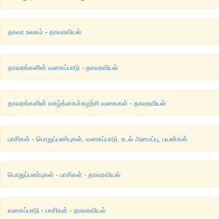
யூஸ்டீல் பல ஒருங்கமைந்த வாஸ்குலக் கற்றைகளாகப் பிரிந்து பித
ஒரு வளையமாக அமைந்திருக்கும். எடுத்துக்காட்டு: இர
தாவர உலகம் - தாவரவியல்
தாவரத்தண்டு.
அடாக்டோஸ்டீல்
தாவரங்களின் வகைப்பாடு - தாவரவியல்
ஸ்டீல் பிளவுற்று தெளிவான ஒருங்கமைந்த வாஸ்குலக் கற
அடிப்படைத்திசுவில் சிதறியும் காணப்படும். எடுத்துக்காட்டு: 
தாவரத்தண்டு.
தாவரங்களின் வாழ்க்கைச்சுழற்சி வகைகள் - தாவரவியல்
பாலிசைக்ளிக்ஸ்டீல்
வாஸ்குலத் திசுக்கள் இரண்டு அல்லது அதற்கு மேற்பட்ட 
பாசிகள் - பொதுப்பண்புகள், வகைப்பாடு, உடல் அமைப்பு, பயன்கள்
காணப்படும். எடுத்துக்காட்டு:
டெரிடியம்
பொதுப்பண்புகள் - பாசிகள் - தாவரவியல்
வகைப்பாடு - பாசிகள் - தாவரவியல்