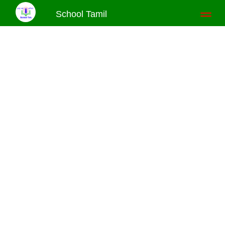
School Tamil
Toggl
naviga