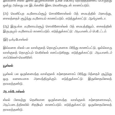
சைலமும் ஃபுளோயம் தட்டுகள் போன்று மாறி மாறி அமைந்திருக்கும
எடுத்துக்காட்டு:
லைக்கோபோடியம் கிளாவேட்டம்.
கலப்பு புரோட்டோஸ்டீல்
சைலம் ஃபுளோயத்தில் ஆங்காங்கே சிதறி காணப்படும். எடுத
லைக்கோபோடியம் செர்னுவம்
சைபனோஸ்டீல்
இதில் சைலம் ஃபுளோயத்தால் சூழப்பட்டிருக்கும். மையத்தில் பித
வெளிப்புற
ஃபுளோயம்சூழ் சைபனோஸ்டீல்,
இருபக்க ஃப
சைபனோஸ்டீல், சொலினோஸ்டீல்
,
யூஸ்டீல்,
அடாக்டோஸ்டீல், பாலி
ஆகியவை
சைபனோஸ்டீலின்
வகைகளாகும்.
(அ) வெளிப்புற
ஃபுளோயம்சூழ்
சைபனோஸ்டீல்
சைலத்தின் வெளிப்புற
ஃபுளோயம் காணப்படும். மையத்தில் பித் காணப்படும். எடுத
ஆஸ்முண்டா.