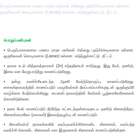
பெரும்பாலானவை பசுமை மாறா மரங்கள் அல்லது புதர்ச்செடிகளாக உள்ளன.
ஒருசிலவன் கொடிகளாக (Lianas) உள்ளன. எடுத்துக்காட்டு: நீட்டம்.
பொதுப்பண்புகள்
• பெரும்பாலானவை பசுமை மாறா மரங்கள் அல்லது புதர்ச்செட