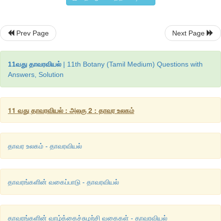
• பல்கருநிலை காணப்படுகிறது. திறந்த சூல்கள் விதைகளாக மா
ஒற்றைமடிய (n)
கருவூண்திசு
கருவுறுதலுக்கு முன்பாகவே உருவாகி
Prev Page
Next Page
• வாழ்க்கைச் சுழற்சியில் ஓங்கிய வித்தகத்தாவர சந்ததியும், 
கேமீட்டகத்தாவர சந்ததியும் கொண்ட தெளிவான சந்ததி மாற்றம் நி
11வது தாவரவியல்
| 11th Botany (Tamil Medium) Questions with
சில
ஜிம்னோஸ்பெர்ம்களின்
படங்கள் படம் 2.8-ல் கொடுக்கப்பட்டுள
Answers, Solution
11 வது தாவரவியல் : அலகு 2 : தாவர உலகம்
தாவர உலகம் - தாவரவியல்
தாவரங்களின் வகைப்பாடு - தாவரவியல்
தாவரங்களின் வாழ்க்கைச்சுழற்சி வகைகள் - தாவரவியல்