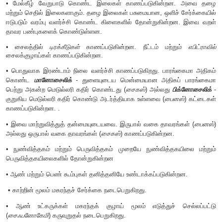
ஒருசிலவன் கொடிகளாக (
Lianas
) உள்ளன. எடுத்துக்காட்டு:
நீட்டம
• தாவர உடல் வித்தகத்தாவரச் (2n) சந்ததியைச் சார்ந்தது. இது
இலை என வேறுபாடுற்று காணப்படுகிறது.
• நன்கு வளர்ச்சியடைந்த ஆணி வேர்த்தொகுப்பு காண
சைகஸ்தாவரத்தில் காணப்படும் பவழவேர்கள் நீலப்பசும்பாசிகளுடன
வாழ்க்கை மேற்கொள்கிறது. பைனஸ் தாவரத்தின் வேர்கள் பூஞ
கொண்டுள்ளன.
• தரை மேல் காணப்படும் நிமிர்ந்த கட்டைத்தன்மையுடைய தண்
கிளைக்காமலோ (
சைகஸ்
) இலைத்தழும்புடன் காணப்படும்.
•
கோனிஃபெர்
தாவரங்களில் வரம்புவளர்ச்சிகொண்ட கிளைக
வளர்ச்சி கொண்ட கிளைகள் என இருவகைக் கிளைகள் காணப்பட
• மேல்கீழ் வேறுபாடு கொண்ட இலைகள் காணப்படுகின்
மற்றும் செதில் இலைகளாகும். தழை இலைகள் பசுமையான, ஒளிச்
ஈடுபடும் வரம்பு வளர்ச்சி கொண்ட கிளைகளில் தோன்றுகின்
தாவர பண்புகளைக் கொண்டுள்ளன.