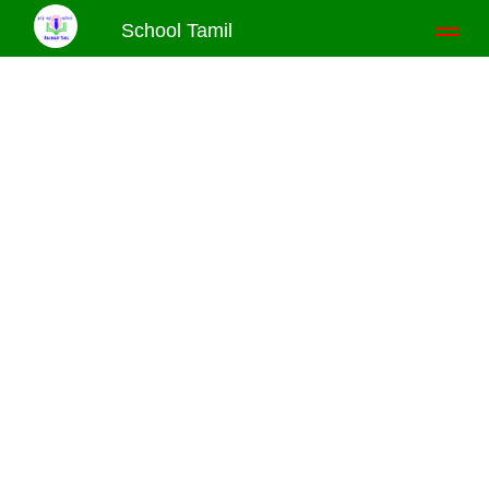
School Tamil
Toggl
naviga